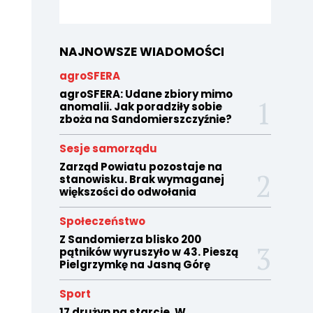
NAJNOWSZE WIADOMOŚCI
agroSFERA
agroSFERA: Udane zbiory mimo
anomalii. Jak poradziły sobie
zboża na Sandomierszczyźnie?
Sesje samorządu
Zarząd Powiatu pozostaje na
stanowisku. Brak wymaganej
większości do odwołania
Społeczeństwo
Z Sandomierza blisko 200
pątników wyruszyło w 43. Pieszą
Pielgrzymkę na Jasną Górę
Sport
17 drużyn na starcie. W