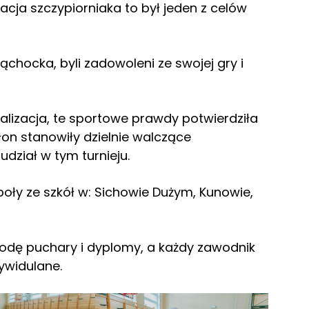
zacja szczypiorniaka to był jeden z celów
chocka, byli zadowoleni ze swojej gry i
rywalizacja, te sportowe prawdy potwierdziła
łon stanowiły dzielnie walczące
 udział w tym turnieju.
społy ze szkół w: Sichowie Dużym, Kunowie,
rodę puchary i dyplomy, a każdy zawodnik
ywidulane.