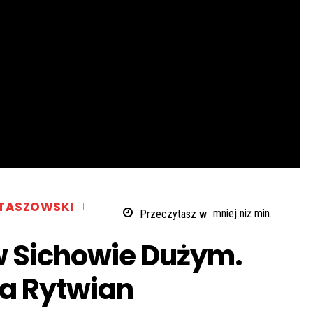
TASZOWSKI
Przeczytasz w
mniej niż
min.
w Sichowie Dużym.
ta Rytwian