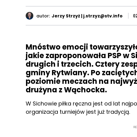
autor:
Jerzy Strzyż | j.strzyz@stv.info
0
Mnóstwo emocji towarzyszyło
jakie zaproponowała PSP w S
drugich i trzecich. Cztery ze
gminy Rytwiany. Po zaciętyc
poziomie meczach na najwyż
drużyna z Wąchocka.
W Sichowie piłka ręczna jest od lat najp
organizacja turniejów jest już tradycją.
R