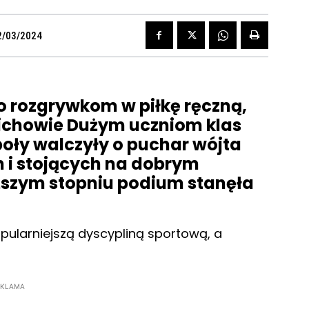
2/03/2024
 rozgrywkom w piłkę ręczną,
ichowie Dużym uczniom klas
społy walczyły o puchar wójta
h i stojących na dobrym
szym stopniu podium stanęła
opularniejszą dyscypliną sportową, a
EKLAMA