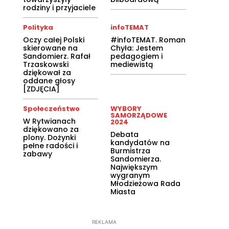
rodziny i przyjaciele
Polityka
infoTEMAT
Oczy całej Polski
#infoTEMAT. Roman
skierowane na
Chyła: Jestem
Sandomierz. Rafał
pedagogiem i
Trzaskowski
mediewistą
dziękował za
oddane głosy
[ZDJĘCIA]
Społeczeństwo
WYBORY
SAMORZĄDOWE
W Rytwianach
2024
dziękowano za
Debata
plony. Dożynki
kandydatów na
pełne radości i
Burmistrza
zabawy
Sandomierza.
Największym
wygranym
Młodzieżowa Rada
Miasta
REKLAMA