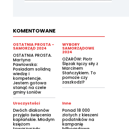
KOMENTOWANE
OSTATNIA PROSTA -
WYBORY
SAMORZĄD 2024
SAMORZĄDOWE
2024
OSTATNIA PROSTA.
OŻARÓW: Piotr
Martyna
Ślęzak łączy siły z
Pawłowska:
Marcinem
Posiadam solidną
Stańczykiem. To
wiedzę i
pomoże czy
kompetencje.
zaszkodzi?
Jestem gotowa
stanąć na czele
gminy Łoniów
Uroczystości
Inne
Dwóch diakonów
Ponad 18 000
przyjęło święcenia
złotych z kieszeni
kapłańskie. Młodym
podatników na
księżom
kampanię
towarzyszyły
bilboardową