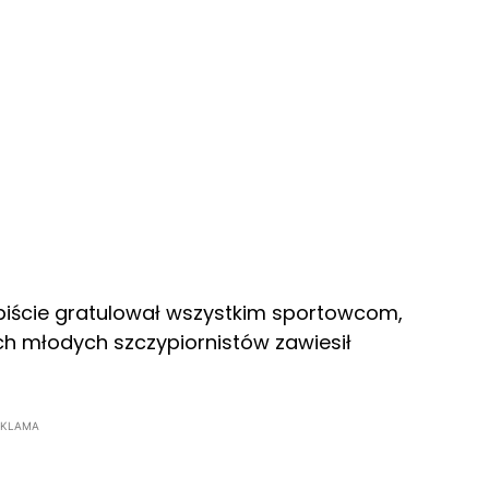
obiście gratulował wszystkim sportowcom,
ch młodych szczypiornistów zawiesił
EKLAMA