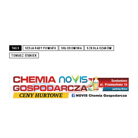
TAGS
SESJA RADY POWIATU
SKŁODOWSKA
SZKOŁA OŻARÓW
TOMASZ STANIEK