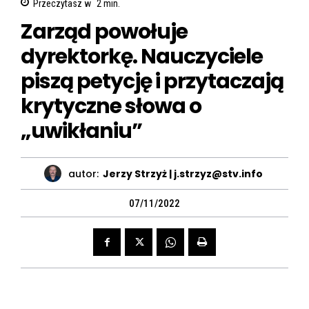
Przeczytasz w
2
min.
Zarząd powołuje
dyrektorkę. Nauczyciele
piszą petycję i przytaczają
krytyczne słowa o
„uwikłaniu”
autor:
Jerzy Strzyż | j.strzyz@stv.info
07/11/2022