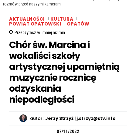
rozmów przed naszymi kamerami
AKTUALNOŚCI
KULTURA
POWIAT OPATOWSKI
OPATÓW
Przeczytasz w
mniej niż
min.
Chór św. Marcina i
wokaliści szkoły
artystycznej upamiętnią
muzycznie rocznicę
odzyskania
niepodległości
autor:
Jerzy Strzyż | j.strzyz@stv.info
07/11/2022