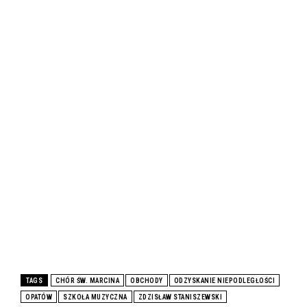
TAGS
CHÓR ŚW. MARCINA
OBCHODY
ODZYSKANIE NIEPODLEGŁOŚCI
OPATÓW
SZKOŁA MUZYCZNA
ZDZISŁAW STANISZEWSKI