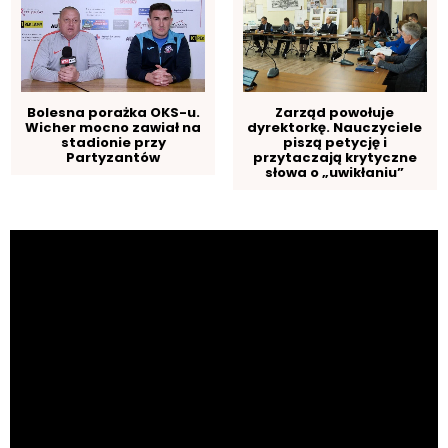
Bolesna porażka OKS-u.
Zarząd powołuje
Wicher mocno zawiał na
dyrektorkę. Nauczyciele
stadionie przy
piszą petycję i
Partyzantów
przytaczają krytyczne
słowa o „uwikłaniu”