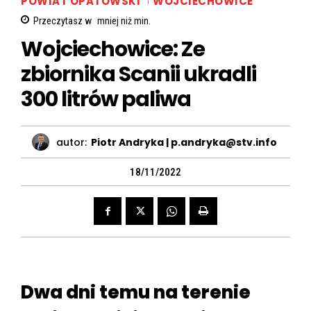
POWIAT OPATOWSKI
WOJCIECHOWICE
Przeczytasz w
mniej niż
min.
Wojciechowice: Ze
zbiornika Scanii ukradli
300 litrów paliwa
autor:
Piotr Andryka | p.andryka@stv.info
18/11/2022
Dwa dni temu na terenie