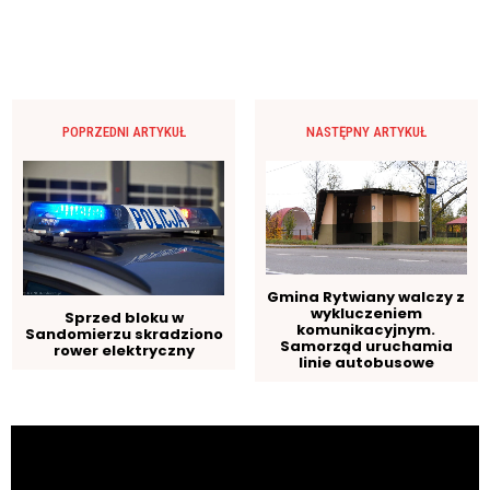
POPRZEDNI ARTYKUŁ
NASTĘPNY ARTYKUŁ
Gmina Rytwiany walczy z
wykluczeniem
Sprzed bloku w
komunikacyjnym.
Sandomierzu skradziono
Samorząd uruchamia
rower elektryczny
linie autobusowe