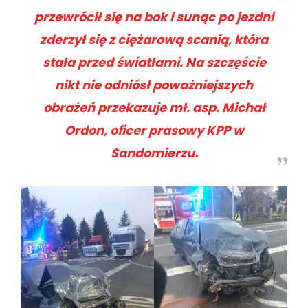
przewrócił się na bok i sunąc po jezdni
zderzył się z ciężarową scanią, która
stała przed światłami. Na szczęście
nikt nie odniósł poważniejszych
obrażeń przekazuje mł. asp. Michał
Ordon, oficer prasowy KPP w
Sandomierzu.