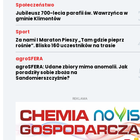
Społeczeństwo
Jubileusz 700-lecia parafii św. Wawrzyńca w
gminie Klimontów
Sport
Za nami I Maraton Pieszy „Tam gdzie pieprz
rośnie”. Blisko 160 uczestników na trasie
agroSFERA
agroSFERA: Udane zbiory mimo anomalii. Jak
poradziły sobie zboża na
Sandomierszczyźnie?
REKLAMA