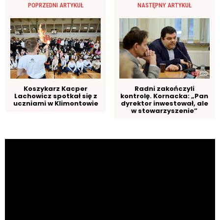
POPRZEDNI ARTYKUŁ
NASTĘPNY ARTYKUŁ
Radni zakończyli
Koszykarz Kacper
kontrolę. Kornacka: „Pan
Lachowicz spotkał się z
dyrektor inwestował, ale
uczniami w Klimontowie
w stowarzyszenie”