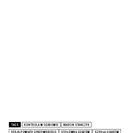
TAGS
KONTROLA W OŻAROWIE
MARCIN STAŃCZYK
SESJA POWIATU OPATOWSKIEGO
STOŁÓWKA OŻARÓW
SZKOŁA OŻARÓW