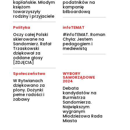
kapłańskie. Młodym
podatników na
księżom
kampanię
towarzyszyły
bilboardową
rodziny i przyjaciele
Polityka
infoTEMAT
Oczy całej Polski
#infoTEMAT. Roman
skierowane na
Chyła: Jestem
Sandomierz. Rafał
pedagogiem i
Trzaskowski
mediewistą
dziękował za
oddane głosy
[ZDJĘCIA]
Społeczeństwo
WYBORY
SAMORZĄDOWE
W Rytwianach
2024
dziękowano za
Debata
plony. Dożynki
kandydatów na
pełne radości i
Burmistrza
zabawy
Sandomierza.
Największym
wygranym
Młodzieżowa Rada
Miasta