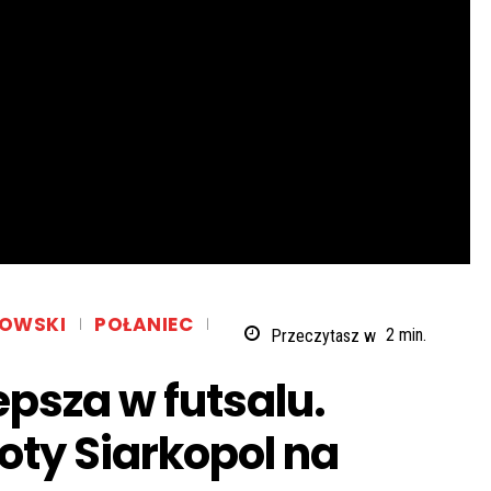
ZOWSKI
POŁANIEC
Przeczytasz w
2
min.
epsza w futsalu.
oty Siarkopol na