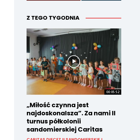
Z TEGO TYGODNIA
00:05:52
„Miłość czynna jest
najdoskonalsza”. Za nami II
turnus półkolonii
sandomierskiej Caritas
CARITAS DIECEZJI SANDOMIERSKIEJ