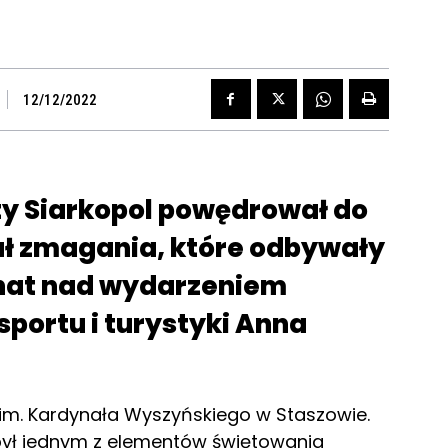
12/12/2022
ty Siarkopol powędrował do
ał zmagania, które odbywały
ronat nad wydarzeniem
portu i turystyki Anna
O im. Kardynała Wyszyńskiego w Staszowie.
 był jednym z elementów świętowania