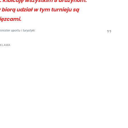
i. Kibicuję wszystkim 8 drużynom.
biorą udział w tym turnieju są
ięzcami.
nister sportu i turystyki
EKLAMA