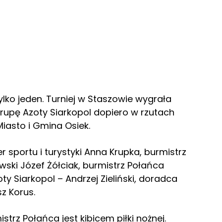
ylko jeden. Turniej w Staszowie wygrała
Grupę Azoty Siarkopol dopiero w rzutach
Miasto i Gmina Osiek.
r sportu i turystyki Anna Krupka, burmistrz
ski Józef Żółciak, burmistrz Połańca
y Siarkopol – Andrzej Zieliński, doradca
z Korus.
trz Połańca jest kibicem piłki nożnej.