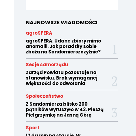
NAJNOWSZE WIADOMOŚCI
agroSFERA
agroSFERA: Udane zbiory mimo
anomalii. Jak poradziły sobie
zboża na Sandomierszczyźnie?
Sesje samorządu
Zarząd Powiatu pozostaje na
stanowisku. Brak wymaganej
większości do odwołania
Społeczeństwo
Z Sandomierza blisko 200
pątników wyruszyło w 43. Pieszą
Pielgrzymkę na Jasną Górę
Sport
17 drużyn na starcie. W