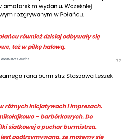
 w amatorskim wydaniu. Wcześniej
kowym rozgrywanym w Połańcu.
Połańcu również dzisiaj odbywały się
we, też w piłkę halową.
 burmistrz Połańca
 samego rana burmistrz Staszowa Leszek
 różnych inicjatywach i imprezach.
w mikołajkowo – barbórkowych. Do
łki siatkowej o puchar burmistrza.
a jest podtrzymywana, że możemy się