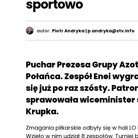
sportowo
autor:
Piotr Andryka | p.andryka@stv.info
Puchar Prezesa Grupy Azo
Połańca. Zespół Enei wygr
się już po raz szósty. Pat
sprawowała wiceminister s
Krupka.
Zmagania piłkarskie odbyły się w hali L
Wzięło w nim udział 8 zespołów. Turniej