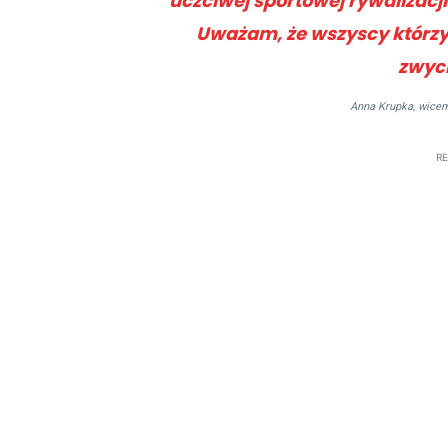
uczciwej sportowej rywalizacj
Uważam, że wszyscy którzy 
zwyc
Anna Krupka, wicemi
R