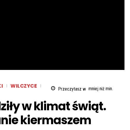
I
WILCZYCE
Przeczytasz w
mniej niż
min.
iły w klimat świąt.
anie kiermaszem