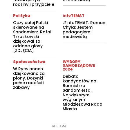
rodziny i przyjaciele
Polityka
infoTEMAT
Oczy całej Polski
#infoTEMAT. Roman
skierowane na
Chyła: Jestem
Sandomierz. Rafał
pedagogiem i
Trzaskowski
mediewistą
dziękował za
oddane głosy
[ZDJĘCIA]
Społeczeństwo
WYBORY
SAMORZĄDOWE
W Rytwianach
2024
dziękowano za
Debata
plony. Dożynki
kandydatów na
pełne radości i
Burmistrza
zabawy
Sandomierza.
Największym
wygranym
Młodzieżowa Rada
Miasta
REKLAMA