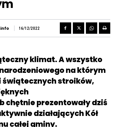
ym
info
16/12/2022
ąteczny klimat. A wszystko
onarodzeniowego na którym
 świątecznych stroików,
ięknych
 chętnie prezentowały dziś
 aktywnie działających Kół
nu całej gminy.