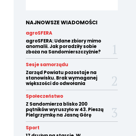
NAJNOWSZE WIADOMOŚCI
agroSFERA
agroSFERA: Udane zbiory mimo
anomalii. Jak poradziły sobie
zboża na Sandomierszczyźnie?
Sesje samorządu
Zarząd Powiatu pozostaje na
stanowisku. Brak wymaganej
większości do odwołania
Społeczeństwo
Z Sandomierza blisko 200
pątników wyruszyło w 43. Pieszą
Pielgrzymkę na Jasną Górę
Sport
17 drużyn na starcie. W