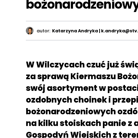
bożonarodzeniow
autor:
Katarzyna Andryka | k.andryka@stv.
W Wilczycach czuć już świ
za sprawą Kiermaszu Boż
swój asortyment w postaci
ozdobnych choinek i przep
bożonarodzeniowych ozdób
na kilku stoiskach panie z
Gospodyń Wiejskich z tere