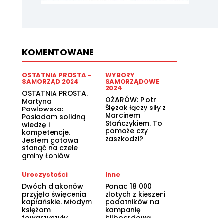
KOMENTOWANE
OSTATNIA PROSTA -
WYBORY
SAMORZĄD 2024
SAMORZĄDOWE
2024
OSTATNIA PROSTA.
OŻARÓW: Piotr
Martyna
Ślęzak łączy siły z
Pawłowska:
Marcinem
Posiadam solidną
Stańczykiem. To
wiedzę i
pomoże czy
kompetencje.
zaszkodzi?
Jestem gotowa
stanąć na czele
gminy Łoniów
Uroczystości
Inne
Dwóch diakonów
Ponad 18 000
przyjęło święcenia
złotych z kieszeni
kapłańskie. Młodym
podatników na
księżom
kampanię
towarzyszyły
bilboardową