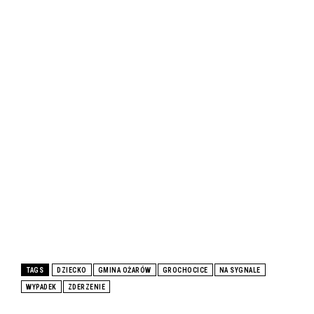
TAGS
DZIECKO
GMINA OŻARÓW
GROCHOCICE
NA SYGNALE
WYPADEK
ZDERZENIE