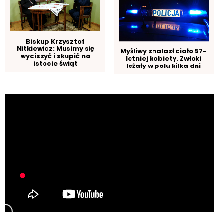
Biskup Krzysztof
Nitkiewicz: Musimy się
Myśliwy znalazł ciało 57-
wyciszyć i skupić na
letniej kobiety. Zwłoki
istocie świąt
leżały w polu kilka dni