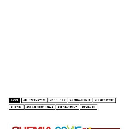
TAGS
#BUDŻETNA2023
#DOCHODY
#GMINALIPNIK
#INWESTYCJE
#LIPNIK
#SESJABUDŻETOWA
#SESJAGMINY
#WYDATKI