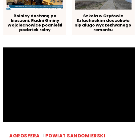
Rolnicy dostaną po
Szkoła w Czyżowie
kieszeni. Radni Gminy
Szlacheckim doczekała
Wojciechowice podnieśli
się długo wyczekiwanego
podatek rolny
remontu