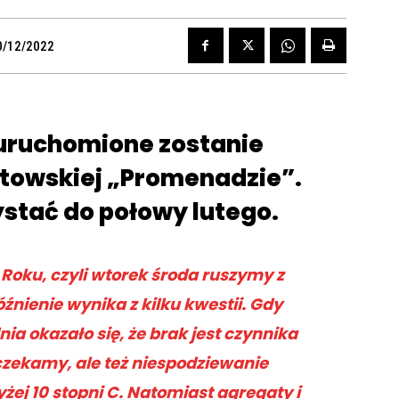
0/12/2022
 uruchomione zostanie
atowskiej „Promenadzie”.
ystać do połowy lutego.
Roku, czyli wtorek środa ruszymy z
nienie wynika z kilku kwestii. Gdy
a okazało się, że brak jest czynnika
czekamy, ale też niespodziewanie
żej 10 stopni C. Natomiast agregaty i