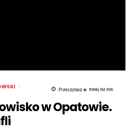
OWSKI
Przeczytasz w
mniej niż
min.
dowisko w Opatowie.
li