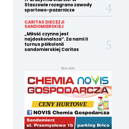
Staszowie rozegrano zawody
sportowo-pożarnicze
CARITAS DIECEZJI
SANDOMIERSKIEJ
„Miłość czynna jest
najdoskonalsza”. Za nami II
turnus półkolonii
sandomierskiej Caritas
REKLAMA