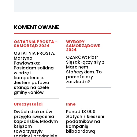
KOMENTOWANE
OSTATNIA PROSTA -
WYBORY
SAMORZĄD 2024
SAMORZĄDOWE
2024
OSTATNIA PROSTA.
OŻARÓW: Piotr
Martyna
Ślęzak łączy siły z
Pawłowska:
Marcinem
Posiadam solidną
Stańczykiem. To
wiedzę i
pomoże czy
kompetencje.
zaszkodzi?
Jestem gotowa
stanąć na czele
gminy Łoniów
Uroczystości
Inne
Dwóch diakonów
Ponad 18 000
przyjęło święcenia
złotych z kieszeni
kapłańskie. Młodym
podatników na
księżom
kampanię
towarzyszyły
bilboardową
rodziny i przyjaciele