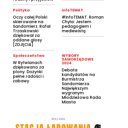
Polityka
infoTEMAT
Oczy całej Polski
#infoTEMAT. Roman
skierowane na
Chyła: Jestem
Sandomierz. Rafał
pedagogiem i
Trzaskowski
mediewistą
dziękował za
oddane głosy
[ZDJĘCIA]
Społeczeństwo
WYBORY
SAMORZĄDOWE
W Rytwianach
2024
dziękowano za
Debata
plony. Dożynki
kandydatów na
pełne radości i
Burmistrza
zabawy
Sandomierza.
Największym
wygranym
Młodzieżowa Rada
Miasta
REKLAMA