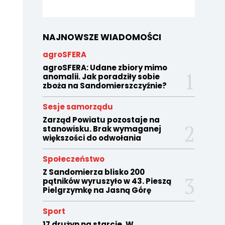
NAJNOWSZE WIADOMOŚCI
agroSFERA
agroSFERA: Udane zbiory mimo
anomalii. Jak poradziły sobie
zboża na Sandomierszczyźnie?
Sesje samorządu
Zarząd Powiatu pozostaje na
stanowisku. Brak wymaganej
większości do odwołania
Społeczeństwo
Z Sandomierza blisko 200
pątników wyruszyło w 43. Pieszą
Pielgrzymkę na Jasną Górę
Sport
17 drużyn na starcie. W