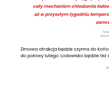
cały mechanizm chłodzenia lodowi
aż w przyszłym tygodniu tempera
zamroz
Toma
Staros
Zimowa atrakcja będzie czynna do końca 
do połowy lutego. Lodowisko będzie też 
R