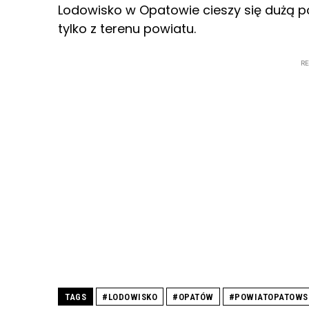
Lodowisko w Opatowie cieszy się dużą po
tylko z terenu powiatu.
R
TAGS
#LODOWISKO
#OPATÓW
#POWIATOPATOWS