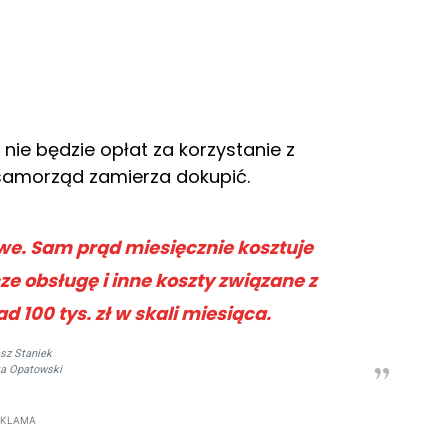
 nie będzie opłat za korzystanie z
 samorząd zamierza dokupić.
owe. Sam prąd miesięcznie kosztuje
zcze obsługę i inne koszty związane z
d 100 tys. zł w skali miesiąca.
sz Staniek
ta Opatowski
EKLAMA