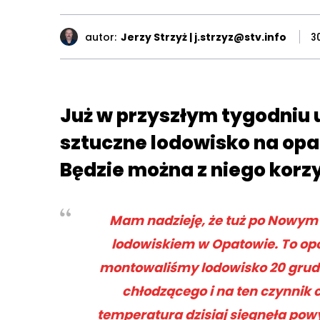
autor:
Jerzy Strzyż | j.strzyz@stv.info
3
Już w przyszłym tygodniu
sztuczne lodowisko na op
Będzie można z niego korz
Mam nadzieję, że tuż po Nowym 
lodowiskiem w Opatowie. To opóź
montowaliśmy lodowisko 20 grudni
chłodzącego i na ten czynnik 
temperatura dzisiaj sięgnęła powy