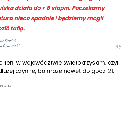
ska działa do + 8 stopni. Poczekamy
tura nieco spadnie i będziemy mogli
ić taflę.
sz Staniek
ta Opatowski
ferii w województwie świętokrzyskim, czyli
dłużej czynne, bo może nawet do godz. 21.
EKLAMA