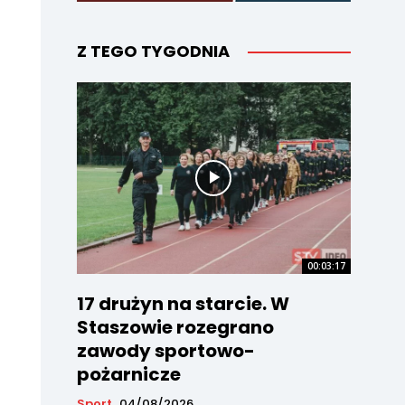
Z TEGO TYGODNIA
00:03:17
17 drużyn na starcie. W
Staszowie rozegrano
zawody sportowo-
pożarnicze
Sport
04/08/2026