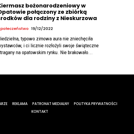
Kiermasz bożonarodzeniowy w
Opatowie połączony ze zbiórką
środków dla rodziny z Nieskurzowa
połeczeństwo
19/12/2022
iedzielna, typowo zimowa aura nie zniechęciła
ystawców, i ci licznie rozłożyli swoje świąteczne
tragany na opatowskim rynku. Nie brakowało...
ARZE
REKLAMA
PATRONAT MEDIALNY
POLITYKA PRYWATNOŚCI
KONTAKT