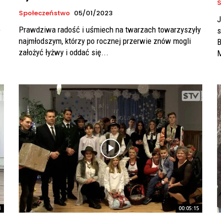
S
Społeczeństwo
05/01/2023
J
e
Prawdziwa radość i uśmiech na twarzach towarzyszyły
s
najmłodszym, którzy po rocznej przerwie znów mogli
B
założyć łyżwy i oddać się...
M
3
00:05:15