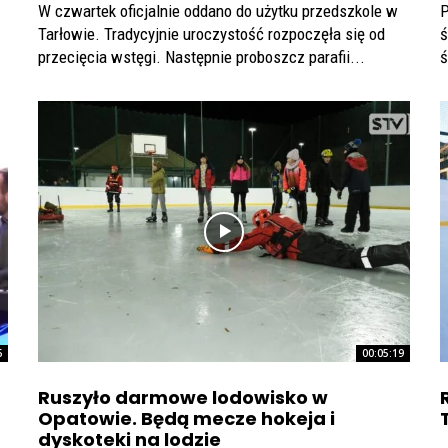
W czwartek oficjalnie oddano do użytku przedszkole w
P
Tarłowie. Tradycyjnie uroczystość rozpoczęła się od
ś
przecięcia wstęgi. Następnie proboszcz parafii...
ś
6
00:05:19
Ruszyło darmowe lodowisko w
Opatowie. Będą mecze hokeja i
dyskoteki na lodzie