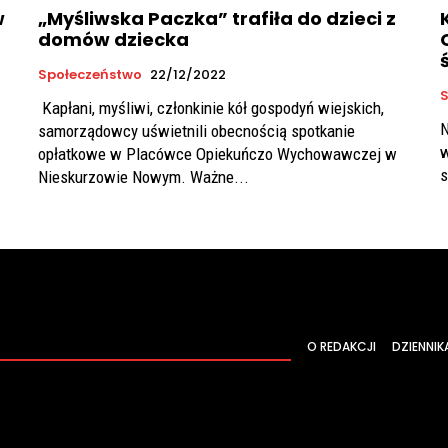
w
„Myśliwska Paczka” trafiła do dzieci z
domów dziecka
Społeczeństwo
22/12/2022
S
Kapłani, myśliwi, członkinie kół gospodyń wiejskich,
N
samorządowcy uświetnili obecnością spotkanie
w
opłatkowe w Placówce Opiekuńczo Wychowawczej w
s
Nieskurzowie Nowym. Ważne...
O REDAKCJI
DZIENNIK