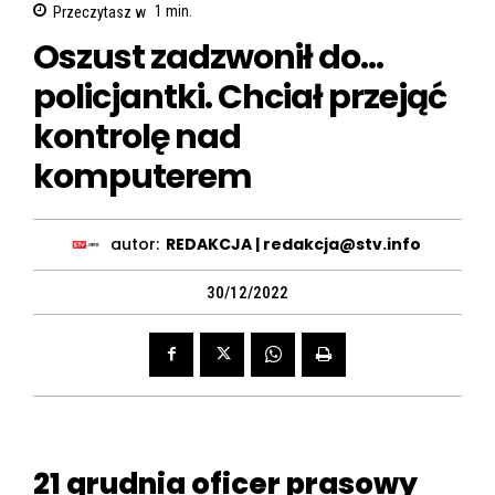
Przeczytasz w
1
min.
Oszust zadzwonił do…
policjantki. Chciał przejąć
kontrolę nad
komputerem
autor:
REDAKCJA | redakcja@stv.info
30/12/2022
21 grudnia oficer prasowy