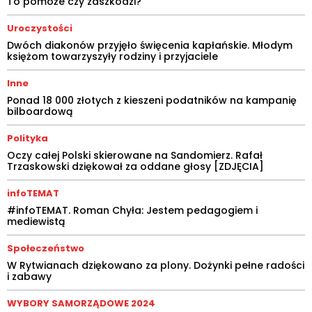
To pomoże czy zaszkodzi?
Uroczystości
Dwóch diakonów przyjęło święcenia kapłańskie. Młodym
księżom towarzyszyły rodziny i przyjaciele
Inne
Ponad 18 000 złotych z kieszeni podatników na kampanię
bilboardową
Polityka
Oczy całej Polski skierowane na Sandomierz. Rafał
Trzaskowski dziękował za oddane głosy [ZDJĘCIA]
infoTEMAT
#infoTEMAT. Roman Chyła: Jestem pedagogiem i
mediewistą
Społeczeństwo
W Rytwianach dziękowano za plony. Dożynki pełne radości
i zabawy
WYBORY SAMORZĄDOWE 2024