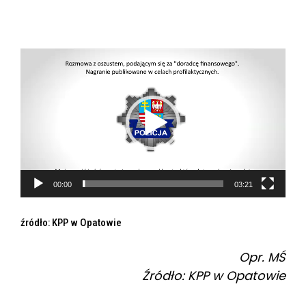
O
d
t
w
a
r
z
a
00:00
03:21
c
z
źródło: KPP w Opatowie
v
Opr. MŚ
i
Źródło: KPP w Opatowie
d
e