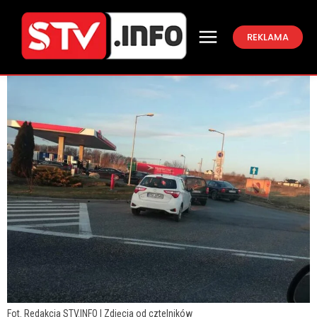
REKLAMA
Fot. Redakcja STV.INFO | Zdjęcia od cztelników