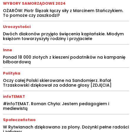
WYBORY SAMORZĄDOWE 2024
OŻARÓW: Piotr Ślęzak łączy siły z Marcinem Stańczykiem.
To pomoże czy zaszkodzi?
Uroczystości
Dwóch diakonów przyjęło święcenia kapłańskie. Młodym
księżom towarzyszyły rodziny i przyjaciele
Inne
Ponad 18 000 złotych z kieszeni podatników na kampanię
bilboardową
Polityka
Oczy całej Polski skierowane na Sandomierz. Rafał
Trzaskowski dziękował za oddane głosy [ZDJĘCIA]
infoTEMAT
#infoTEMAT. Roman Chyła: Jestem pedagogiem i
mediewistą
Społeczeństwo
W Rytwianach dziękowano za plony. Dożynki pełne radości
i zabawy