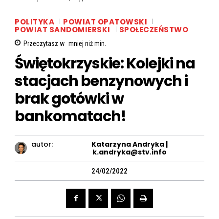
POLITYKA
POWIAT OPATOWSKI
POWIAT SANDOMIERSKI
SPOŁECZEŃSTWO
Przeczytasz w
mniej niż
min.
Świętokrzyskie: Kolejki na
stacjach benzynowych i
brak gotówki w
bankomatach!
autor:
Katarzyna Andryka |
k.andryka@stv.info
24/02/2022