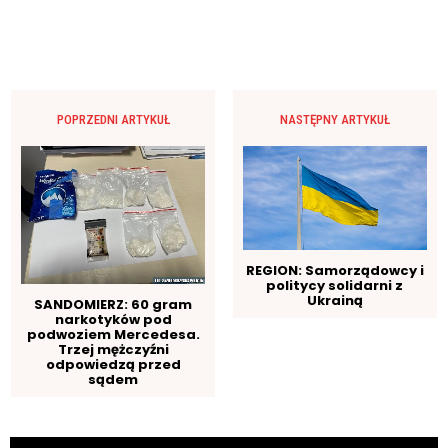
POPRZEDNI ARTYKUŁ
NASTĘPNY ARTYKUŁ
REGION: Samorządowcy i
politycy solidarni z
Ukrainą
SANDOMIERZ: 60 gram
narkotyków pod
podwoziem Mercedesa.
Trzej mężczyźni
odpowiedzą przed
sądem