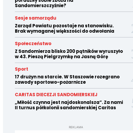
poradziły sobie zboża na
Sandomierszczyźnie?
Sesje samorządu
Zarząd Powiatu pozostaje na stanowisku.
Brak wymaganej większości do odwołania
Społeczeństwo
Z Sandomierza blisko 200 pątników wyruszyło
w 43. Pieszą Pielgrzymkę na Jasną Górę
Sport
17 drużyn na starcie. W Staszowie rozegrano
zawody sportowo-pożarnicze
CARITAS DIECEZJI SANDOMIERSKIEJ
„Miłość czynna jest najdoskonalsza”. Za nami
II turnus półkolonii sandomierskiej Caritas
REKLAMA