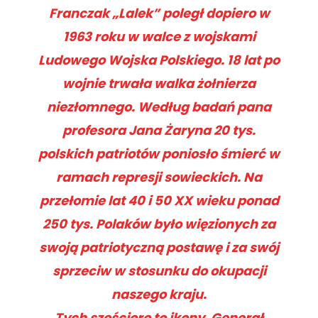
Franczak „Lalek” poległ dopiero w
1963 roku w walce z wojskami
Ludowego Wojska Polskiego. 18 lat po
wojnie trwała walka żołnierza
niezłomnego. Według badań pana
profesora Jana Żaryna 20 tys.
polskich patriotów poniosło śmierć w
ramach represji sowieckich. Na
przełomie lat 40 i 50 XX wieku ponad
250 tys. Polaków było więzionych za
swoją patriotyczną postawę i za swój
sprzeciw w stosunku do okupacji
naszego kraju.
Tych sześcioro to ikony. Generał