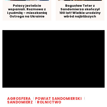
Polacy jesteście
Bogusław Teter z
wspaniali. Rozmowa z
Sandomierza skończył
Lyudmilą – mieszkanką
100 lat! Wielkie urodziny
Ostroga na Ukrainie
wśród najbliższych