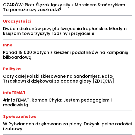
OŻARÓW: Piotr Ślęzak łączy siły z Marcinem Stańczykiem.
To pomoże czy zaszkodzi?
Uroczystości
Dwóch diakonów przyjęło święcenia kapłańskie. Młodym
księżom towarzyszyły rodziny i przyjaciele
Inne
Ponad 18 000 złotych z kieszeni podatników na kampanię
bilboardową
Polityka
Oczy całej Polski skierowane na Sandomierz. Rafał
Trzaskowski dziękował za oddane głosy [ZDJĘCIA]
infoTEMAT
#infoTEMAT. Roman Chyła: Jestem pedagogiem i
mediewistą
Społeczeństwo
W Rytwianach dziękowano za plony. Dożynki pełne radości
i zabawy