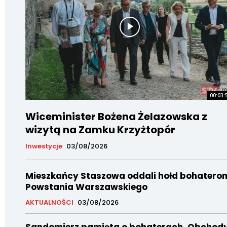
00:03:
Wiceminister Bożena Żelazowska z
wizytą na Zamku Krzyżtopór
Inwestycje
03/08/2026
Mieszkańcy Staszowa oddali hołd bohatero
Powstania Warszawskiego
AKTUALNOŚCI
03/08/2026
Sandomierz pamięta o bohaterach. Obchod