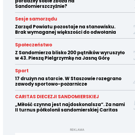
poradziły sobie zboża na
Sandomierszczyźnie?
Sesje samorządu
Zarząd Powiatu pozostaje na stanowisku.
Brak wymaganej większości do odwołania
Społeczeństwo
Z Sandomierza blisko 200 pątników wyruszyło
w 43. Pieszą Pielgrzymkę na Jasną Górę
Sport
17 drużyn na starcie. W Staszowie rozegrano
zawody sportowo-pożarnicze
CARITAS DIECEZJI SANDOMIERSKIEJ
„Miłość czynna jest najdoskonalsza”. Za nami
II turnus półkolonii sandomierskiej Caritas
REKLAMA