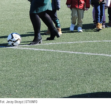
Fot. Jerzy Strzyż | STV.INFO