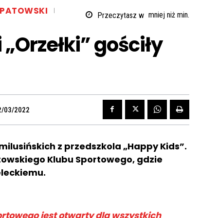
OPATOWSKI
Przeczytasz w
mniej niż
min.
„Orzełki” gościły
2/03/2022
milusińskich z przedszkola „Happy Kids”.
atowskiego Klubu Sportowego, gdzie
eleckiemu.
rtowego jest otwarty dla wszystkich