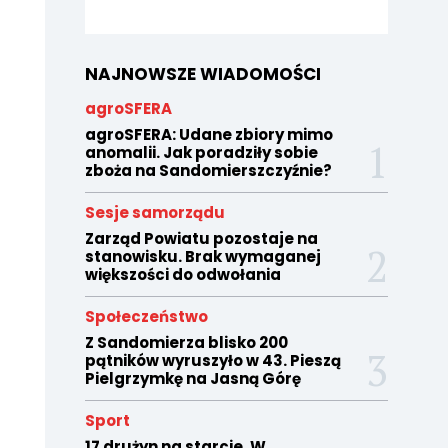
NAJNOWSZE WIADOMOŚCI
agroSFERA
agroSFERA: Udane zbiory mimo
anomalii. Jak poradziły sobie
zboża na Sandomierszczyźnie?
Sesje samorządu
Zarząd Powiatu pozostaje na
stanowisku. Brak wymaganej
większości do odwołania
Społeczeństwo
Z Sandomierza blisko 200
pątników wyruszyło w 43. Pieszą
Pielgrzymkę na Jasną Górę
Sport
17 drużyn na starcie. W