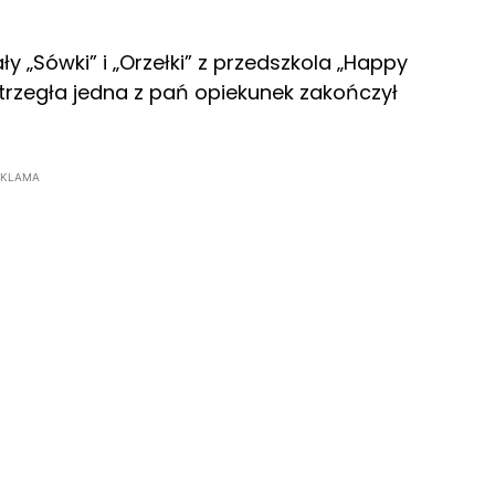
y „Sówki” i „Orzełki” z przedszkola „Happy
 strzegła jedna z pań opiekunek zakończył
EKLAMA