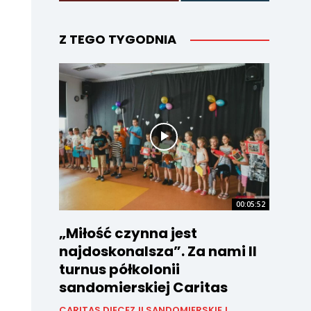
Z TEGO TYGODNIA
00:05:52
„Miłość czynna jest
najdoskonalsza”. Za nami II
turnus półkolonii
sandomierskiej Caritas
CARITAS DIECEZJI SANDOMIERSKIEJ