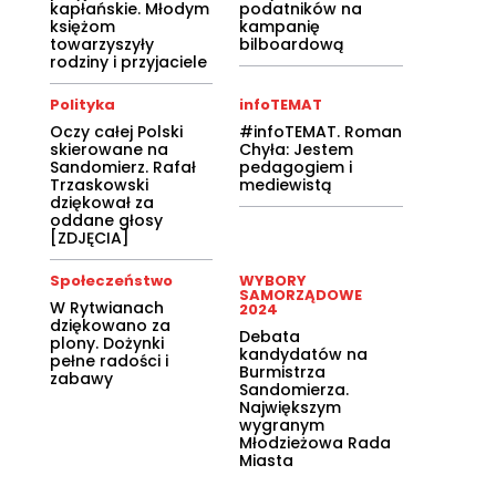
kapłańskie. Młodym
podatników na
księżom
kampanię
towarzyszyły
bilboardową
rodziny i przyjaciele
Polityka
infoTEMAT
Oczy całej Polski
#infoTEMAT. Roman
skierowane na
Chyła: Jestem
Sandomierz. Rafał
pedagogiem i
Trzaskowski
mediewistą
dziękował za
oddane głosy
[ZDJĘCIA]
Społeczeństwo
WYBORY
SAMORZĄDOWE
W Rytwianach
2024
dziękowano za
Debata
plony. Dożynki
kandydatów na
pełne radości i
Burmistrza
zabawy
Sandomierza.
Największym
wygranym
Młodzieżowa Rada
Miasta