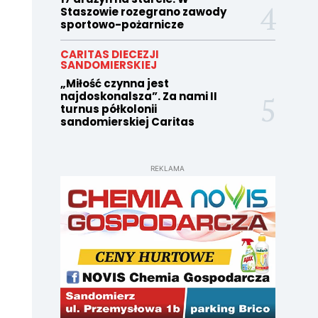
Staszowie rozegrano zawody
sportowo-pożarnicze
CARITAS DIECEZJI
SANDOMIERSKIEJ
„Miłość czynna jest
najdoskonalsza”. Za nami II
turnus półkolonii
sandomierskiej Caritas
REKLAMA