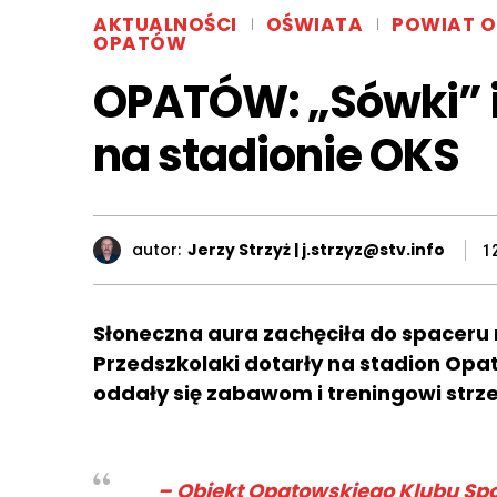
AKTUALNOŚCI
OŚWIATA
POWIAT 
OPATÓW
OPATÓW: „Sówki” i 
na stadionie OKS
autor:
Jerzy Strzyż | j.strzyz@stv.info
1
Słoneczna aura zachęciła do spaceru 
Przedszkolaki dotarły na stadion Op
oddały się zabawom i treningowi strz
– Obiekt Opatowskiego Klubu Spo