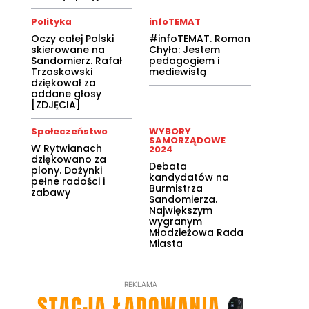
Polityka
infoTEMAT
Oczy całej Polski
#infoTEMAT. Roman
skierowane na
Chyła: Jestem
Sandomierz. Rafał
pedagogiem i
Trzaskowski
mediewistą
dziękował za
oddane głosy
[ZDJĘCIA]
Społeczeństwo
WYBORY
SAMORZĄDOWE
W Rytwianach
2024
dziękowano za
Debata
plony. Dożynki
kandydatów na
pełne radości i
Burmistrza
zabawy
Sandomierza.
Największym
wygranym
Młodzieżowa Rada
Miasta
REKLAMA