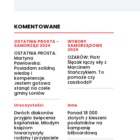
KOMENTOWANE
OSTATNIA PROSTA -
WYBORY
SAMORZĄD 2024
SAMORZĄDOWE
2024
OSTATNIA PROSTA.
OŻARÓW: Piotr
Martyna
Ślęzak łączy siły z
Pawłowska:
Marcinem
Posiadam solidną
Stańczykiem. To
wiedzę i
pomoże czy
kompetencje.
zaszkodzi?
Jestem gotowa
stanąć na czele
gminy Łoniów
Uroczystości
Inne
Dwóch diakonów
Ponad 18 000
przyjęło święcenia
złotych z kieszeni
kapłańskie. Młodym
podatników na
księżom
kampanię
towarzyszyły
bilboardową
rodziny i przyjaciele