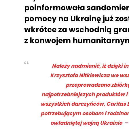
poinformowała sandomiers
pomocy na Ukrainę już zost
wkrótce za wschodnią gra
z konwojem humanitarny
Należy nadmienić, iż dzięki i
Krzysztofa Nitkiewicza we wsz
przeprowadzono zbiórkę
najpotrzebniejszych produktów i 
wszystkich darczyńców, Caritas 
potrzebującym osobom i rodzinom
owładniętej wojną Ukrainie –