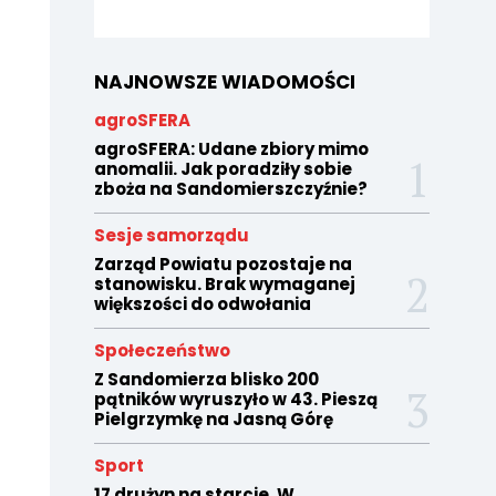
NAJNOWSZE WIADOMOŚCI
agroSFERA
agroSFERA: Udane zbiory mimo
anomalii. Jak poradziły sobie
zboża na Sandomierszczyźnie?
Sesje samorządu
Zarząd Powiatu pozostaje na
stanowisku. Brak wymaganej
większości do odwołania
Społeczeństwo
Z Sandomierza blisko 200
pątników wyruszyło w 43. Pieszą
Pielgrzymkę na Jasną Górę
Sport
17 drużyn na starcie. W