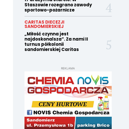
Staszowie rozegrano zawody
sportowo-pożarnicze
CARITAS DIECEZJI
SANDOMIERSKIEJ
„Miłość czynna jest
najdoskonalsza”. Za nami II
turnus półkolonii
sandomierskiej Caritas
REKLAMA