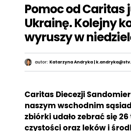
Pomoc od Caritas j
Ukrainę. Kolejny 
wyruszy w niedziel
autor:
Katarzyna Andryka | k.andryka@stv.
Caritas Diecezji Sandomier
naszym wschodnim sąsiado
zbiórki udało zebrać się 2
czystości oraz leków i śr