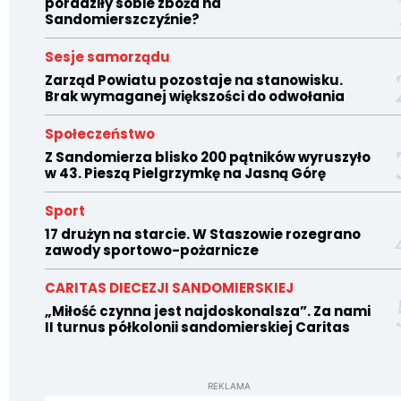
poradziły sobie zboża na
Sandomierszczyźnie?
Sesje samorządu
Zarząd Powiatu pozostaje na stanowisku.
Brak wymaganej większości do odwołania
Społeczeństwo
Z Sandomierza blisko 200 pątników wyruszyło
w 43. Pieszą Pielgrzymkę na Jasną Górę
Sport
17 drużyn na starcie. W Staszowie rozegrano
zawody sportowo-pożarnicze
CARITAS DIECEZJI SANDOMIERSKIEJ
„Miłość czynna jest najdoskonalsza”. Za nami
II turnus półkolonii sandomierskiej Caritas
REKLAMA