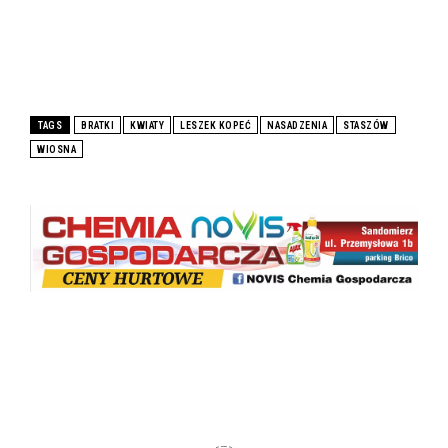
TAGS
BRATKI
KWIATY
LESZEK KOPEĆ
NASADZENIA
STASZÓW
WIOSNA