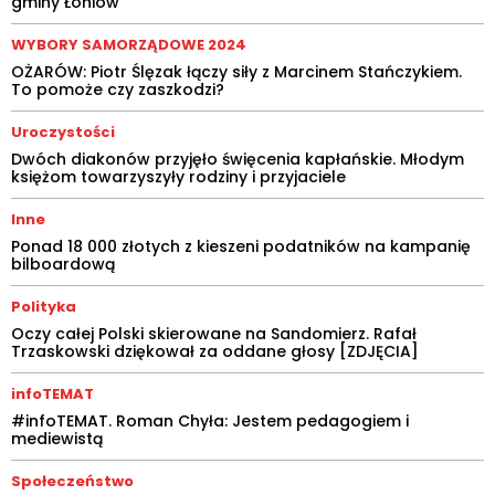
gminy Łoniów
WYBORY SAMORZĄDOWE 2024
OŻARÓW: Piotr Ślęzak łączy siły z Marcinem Stańczykiem.
To pomoże czy zaszkodzi?
Uroczystości
Dwóch diakonów przyjęło święcenia kapłańskie. Młodym
księżom towarzyszyły rodziny i przyjaciele
Inne
Ponad 18 000 złotych z kieszeni podatników na kampanię
bilboardową
Polityka
Oczy całej Polski skierowane na Sandomierz. Rafał
Trzaskowski dziękował za oddane głosy [ZDJĘCIA]
infoTEMAT
#infoTEMAT. Roman Chyła: Jestem pedagogiem i
mediewistą
Społeczeństwo