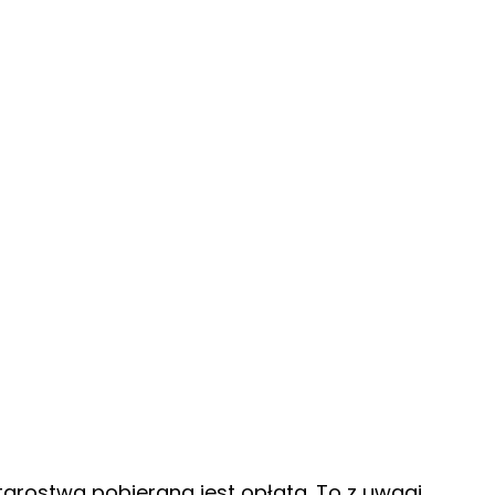
arostwa pobierana jest opłata. To z uwagi