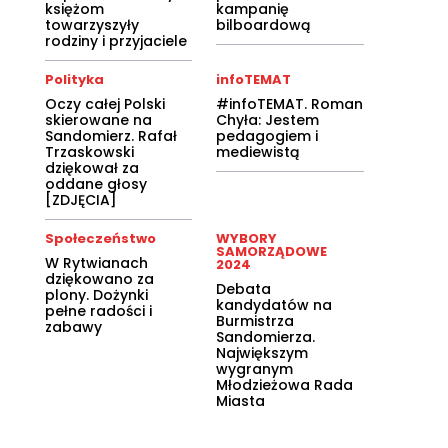
księżom
kampanię
towarzyszyły
bilboardową
rodziny i przyjaciele
Polityka
infoTEMAT
Oczy całej Polski
#infoTEMAT. Roman
skierowane na
Chyła: Jestem
Sandomierz. Rafał
pedagogiem i
Trzaskowski
mediewistą
dziękował za
oddane głosy
[ZDJĘCIA]
Społeczeństwo
WYBORY
SAMORZĄDOWE
W Rytwianach
2024
dziękowano za
Debata
plony. Dożynki
kandydatów na
pełne radości i
Burmistrza
zabawy
Sandomierza.
Największym
wygranym
Młodzieżowa Rada
Miasta