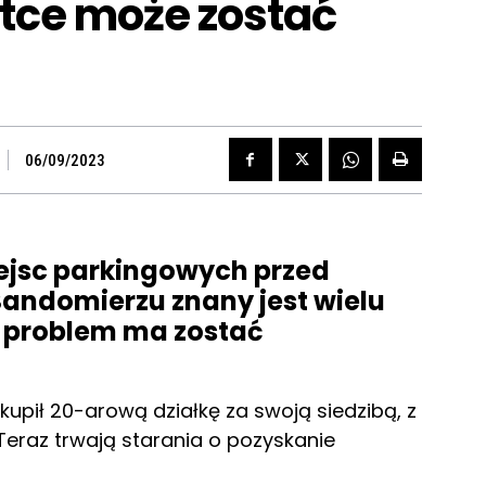
tce może zostać
06/09/2023
iejsc parkingowych przed
ndomierzu znany jest wielu
 problem ma zostać
pił 20-arową działkę za swoją siedzibą, z
Teraz trwają starania o pozyskanie