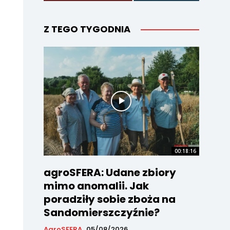
Z TEGO TYGODNIA
00:18:16
agroSFERA: Udane zbiory
mimo anomalii. Jak
poradziły sobie zboża na
Sandomierszczyźnie?
AgroSFERA
05/08/2026