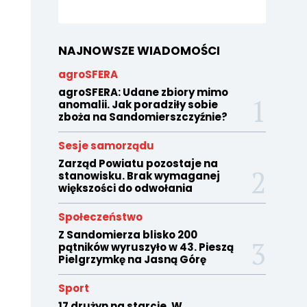
NAJNOWSZE WIADOMOŚCI
agroSFERA
agroSFERA: Udane zbiory mimo
anomalii. Jak poradziły sobie
zboża na Sandomierszczyźnie?
Sesje samorządu
Zarząd Powiatu pozostaje na
stanowisku. Brak wymaganej
większości do odwołania
Społeczeństwo
Z Sandomierza blisko 200
pątników wyruszyło w 43. Pieszą
Pielgrzymkę na Jasną Górę
Sport
17 drużyn na starcie. W