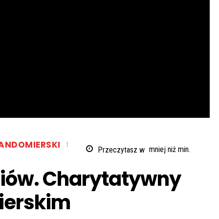
ANDOMIERSKI
Przeczytasz w
mniej niż
min.
niów. Charytatywny
ierskim