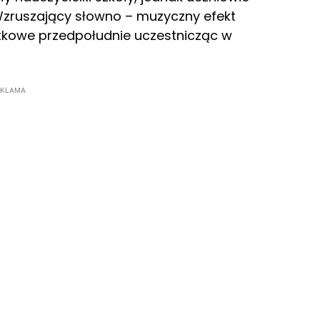
. Wzruszający słowno – muzyczny efekt
tkowe przedpołudnie uczestnicząc w
EKLAMA