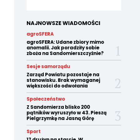
NAJNOWSZE WIADOMOŚCI
agroSFERA
agroSFERA: Udane zbiory mimo
anomalii. Jak poradziły sobie
zboża na Sandomierszczyźnie?
Sesje samorządu
Zarząd Powiatu pozostaje na
stanowisku. Brak wymaganej
większości do odwołania
Społeczeństwo
Z Sandomierza blisko 200
pątników wyruszyło w 43. Pieszą
Pielgrzymkę na Jasną Górę
Sport
17 drużyn na starcie. W