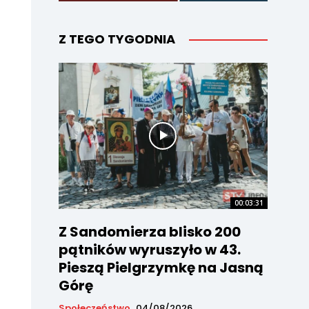
Z TEGO TYGODNIA
00:03:31
Z Sandomierza blisko 200
pątników wyruszyło w 43.
Pieszą Pielgrzymkę na Jasną
Górę
Społeczeństwo
04/08/2026