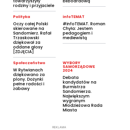
towarzyszyły
bilboardową
rodziny i przyjaciele
Polityka
infoTEMAT
Oczy całej Polski
#infoTEMAT. Roman
skierowane na
Chyła: Jestem
Sandomierz. Rafał
pedagogiem i
Trzaskowski
mediewistą
dziękował za
oddane głosy
[ZDJĘCIA]
Społeczeństwo
WYBORY
SAMORZĄDOWE
W Rytwianach
2024
dziękowano za
Debata
plony. Dożynki
kandydatów na
pełne radości i
Burmistrza
zabawy
Sandomierza.
Największym
wygranym
Młodzieżowa Rada
Miasta
REKLAMA