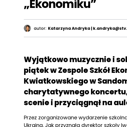
„Ekonomiku”
autor:
Katarzyna Andryka | k.andryka@stv.
Wyjątkowo muzycznie i sol
piątek w Zespole Szkół Ek
Kwiatkowskiego w Sandom
charytatywnego koncertu, 
scenie i przyciągnął na au
Przez zorganizowane wydarzenie szkolna
Ukrainą. Jak przyznała dyrektor szkoły 