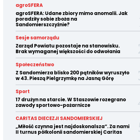
agroSFERA
agroSFERA: Udane zbiory mimo anomalii. Jak
poradziły sobie zboża na
Sandomierszczyźnie?
Sesje samorządu
Zarząd Powiatu pozostaje na stanowisku.
Brak wymaganej większości do odwołania
Społeczeństwo
Z Sandomierza blisko 200 pątników wyruszyło
w 43. Pieszą Pielgrzymkę na Jasną Górę
Sport
17 drużyn na starcie. W Staszowie rozegrano
zawody sportowo-pożarnicze
CARITAS DIECEZJI SANDOMIERSKIEJ
„Miłość czynna jest najdoskonalsza”. Za nami
II turnus półkolonii sandomierskiej Caritas