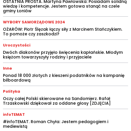
OSTATNIA PROSTA. Martyna Pawłowska: Posiadam solidną
wiedzę i kompetencje. Jestem gotowa stanąć na czele
gminy Łoniów
WYBORY SAMORZĄDOWE 2024
OŻARÓW: Piotr Ślęzak łączy siły z Marcinem Stańczykiem.
To pomoże czy zaszkodzi?
Uroczystości
Dwóch diakonów przyjęło święcenia kapłańskie. Młodym
księżom towarzyszyły rodziny i przyjaciele
Inne
Ponad 18 000 złotych z kieszeni podatników na kampanię
bilboardową
Polityka
Oczy całej Polski skierowane na Sandomierz. Rafał
Trzaskowski dziękował za oddane głosy [ZDJĘCIA]
infoTEMAT
#infoTEMAT. Roman Chyła: Jestem pedagogiem i
mediewistą