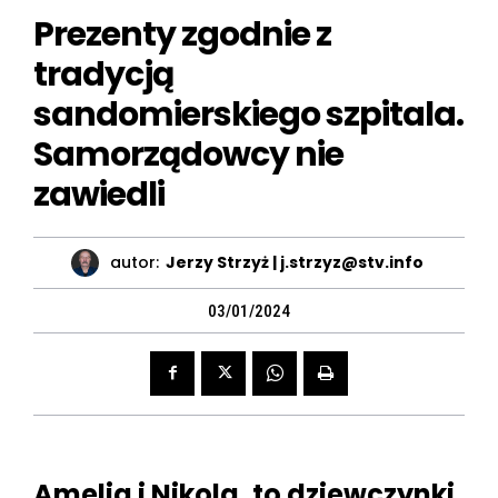
Prezenty zgodnie z
tradycją
sandomierskiego szpitala.
Samorządowcy nie
zawiedli
autor:
Jerzy Strzyż | j.strzyz@stv.info
03/01/2024
Amelia i Nikola, to dziewczynki,