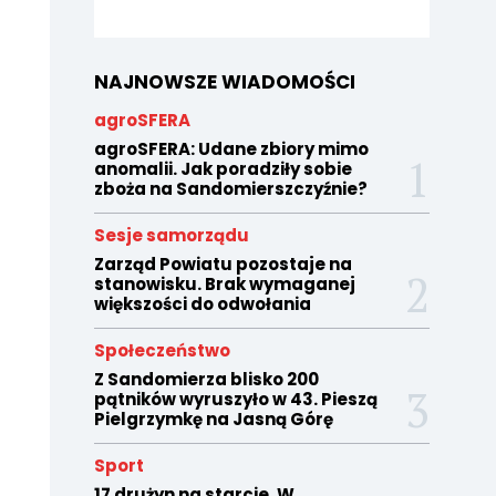
NAJNOWSZE WIADOMOŚCI
agroSFERA
agroSFERA: Udane zbiory mimo
anomalii. Jak poradziły sobie
zboża na Sandomierszczyźnie?
Sesje samorządu
Zarząd Powiatu pozostaje na
stanowisku. Brak wymaganej
większości do odwołania
Społeczeństwo
Z Sandomierza blisko 200
pątników wyruszyło w 43. Pieszą
Pielgrzymkę na Jasną Górę
Sport
17 drużyn na starcie. W