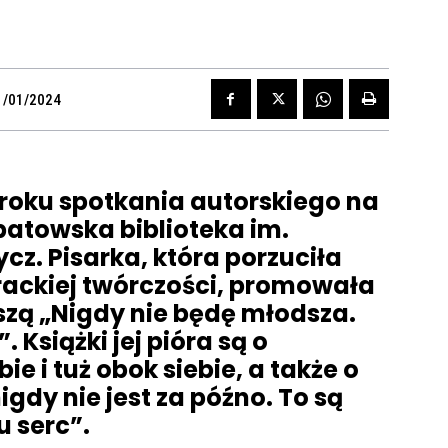
1/01/2024
roku spotkania autorskiego na
opatowska biblioteka im.
cz. Pisarka, która porzuciła
erackiej twórczości, promowała
szą „Nigdy nie będę młodsza.
 Książki jej pióra są o
e i tuż obok siebie, a także o
igdy nie jest za późno. To są
u serc”.