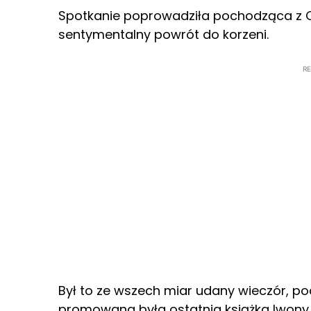
Spotkanie poprowadziła pochodząca z Op
sentymentalny powrót do korzeni.
R
Był to ze wszech miar udany wieczór, po
promowana była ostatnia książka Iwony 