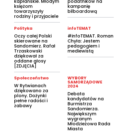
kapłańskie. Młodym
podatników na
księżom
kampanię
towarzyszyły
bilboardową
rodziny i przyjaciele
Polityka
infoTEMAT
Oczy całej Polski
#infoTEMAT. Roman
skierowane na
Chyła: Jestem
Sandomierz. Rafał
pedagogiem i
Trzaskowski
mediewistą
dziękował za
oddane głosy
[ZDJĘCIA]
Społeczeństwo
WYBORY
SAMORZĄDOWE
W Rytwianach
2024
dziękowano za
Debata
plony. Dożynki
kandydatów na
pełne radości i
Burmistrza
zabawy
Sandomierza.
Największym
wygranym
Młodzieżowa Rada
Miasta