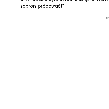
zabroni próbować!”
R