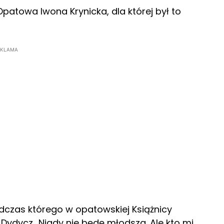
atowa Iwona Krynicka, dla której był to
EKLAMA
dczas którego w opatowskiej Książnicy
Dydycz „Nigdy nie będę młodsza. Ale kto mi