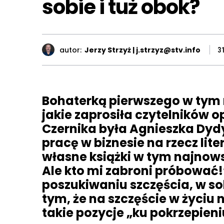
sobie i tuż obok?
autor:
Jerzy Strzyż | j.strzyz@stv.info
3
Bohaterką pierwszego w tym 
jakie zaprosiła czytelników 
Czernika była Agnieszka Dydy
pracę w biznesie na rzecz lit
własne książki w tym najnow
Ale kto mi zabroni próbować!”.
poszukiwaniu szczęścia, w sobi
tym, że na szczęście w życiu n
takie pozycje „ku pokrzepieni