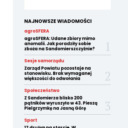
NAJNOWSZE WIADOMOŚCI
agroSFERA
agroSFERA: Udane zbiory mimo
anomalii. Jak poradziły sobie
zboża na Sandomierszczyźnie?
Sesje samorządu
Zarząd Powiatu pozostaje na
stanowisku. Brak wymaganej
większości do odwołania
Społeczeństwo
Z Sandomierza blisko 200
pątników wyruszyło w 43. Pieszą
Pielgrzymkę na Jasną Górę
Sport
17 drużyn na starcie. W