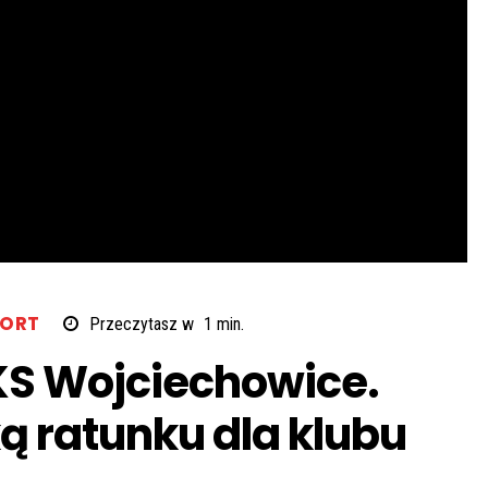
PORT
Przeczytasz w
1
min.
KS Wojciechowice.
ą ratunku dla klubu