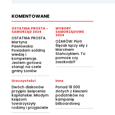
KOMENTOWANE
OSTATNIA PROSTA -
WYBORY
SAMORZĄD 2024
SAMORZĄDOWE
2024
OSTATNIA PROSTA.
OŻARÓW: Piotr
Martyna
Ślęzak łączy siły z
Pawłowska:
Marcinem
Posiadam solidną
Stańczykiem. To
wiedzę i
pomoże czy
kompetencje.
zaszkodzi?
Jestem gotowa
stanąć na czele
gminy Łoniów
Uroczystości
Inne
Dwóch diakonów
Ponad 18 000
przyjęło święcenia
złotych z kieszeni
kapłańskie. Młodym
podatników na
księżom
kampanię
towarzyszyły
bilboardową
rodziny i przyjaciele