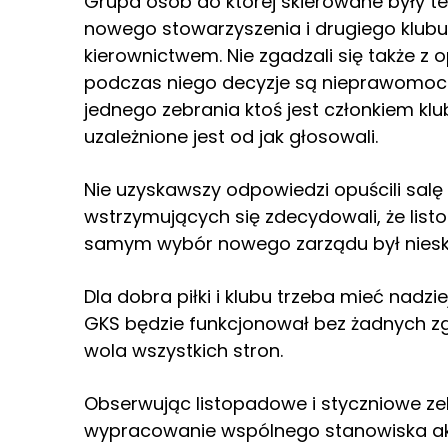
Grupa osób do której skierowane były te
nowego stowarzyszenia i drugiego klub
kierownictwem. Nie zgadzali się także z o
podczas niego decyzje są nieprawomocne
jednego zebrania ktoś jest członkiem klub
uzależnione jest od jak głosowali.
Nie uzyskawszy odpowiedzi opuścili salę o
wstrzymujących się zdecydowali, że lis
samym wybór nowego zarządu był niesk
Dla dobra piłki i klubu trzeba mieć nadz
GKS będzie funkcjonował bez żadnych zg
wola wszystkich stron.
Obserwując listopadowe i styczniowe zeb
wypracowanie wspólnego stanowiska ak