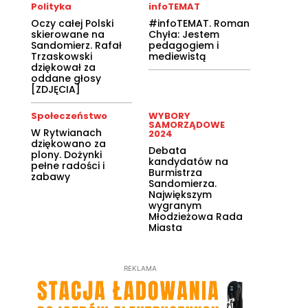
Polityka
infoTEMAT
Oczy całej Polski
#infoTEMAT. Roman
skierowane na
Chyła: Jestem
Sandomierz. Rafał
pedagogiem i
Trzaskowski
mediewistą
dziękował za
oddane głosy
[ZDJĘCIA]
Społeczeństwo
WYBORY
SAMORZĄDOWE
W Rytwianach
2024
dziękowano za
Debata
plony. Dożynki
kandydatów na
pełne radości i
Burmistrza
zabawy
Sandomierza.
Największym
wygranym
Młodzieżowa Rada
Miasta
REKLAMA