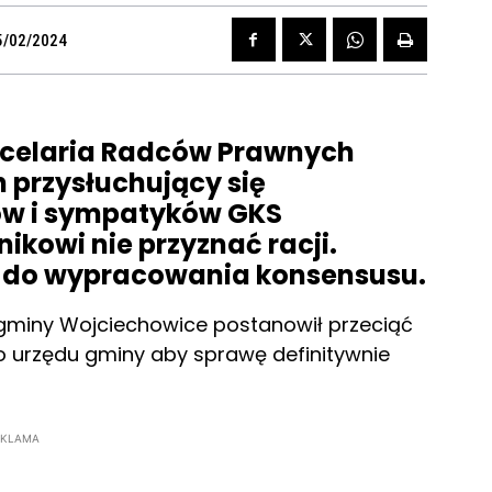
5/02/2024
ncelaria Radców Prawnych
 przysłuchujący się
ów i sympatyków GKS
kowi nie przyznać racji.
o do wypracowania konsensusu.
 gminy Wojciechowice postanowił przeciąć
o urzędu gminy aby sprawę definitywnie
EKLAMA