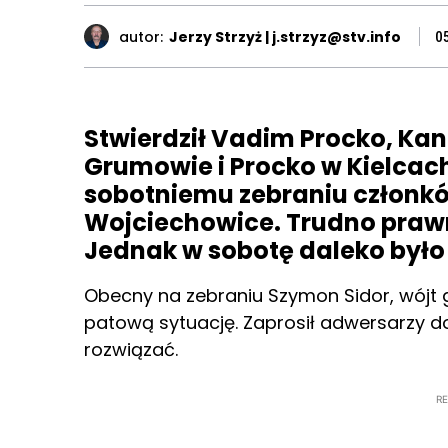
autor:
Jerzy Strzyż | j.strzyz@stv.info
0
Stwierdził Vadim Procko, Ka
Grumowie i Procko w Kielcach
sobotniemu zebraniu członk
Wojciechowice. Trudno prawni
Jednak w sobotę daleko był
Obecny na zebraniu Szymon Sidor, wójt
patową sytuację. Zaprosił adwersarzy d
rozwiązać.
R