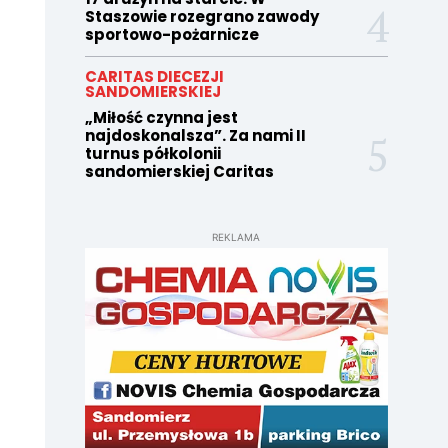
Staszowie rozegrano zawody
sportowo-pożarnicze
CARITAS DIECEZJI
SANDOMIERSKIEJ
„Miłość czynna jest
najdoskonalsza”. Za nami II
turnus półkolonii
sandomierskiej Caritas
REKLAMA