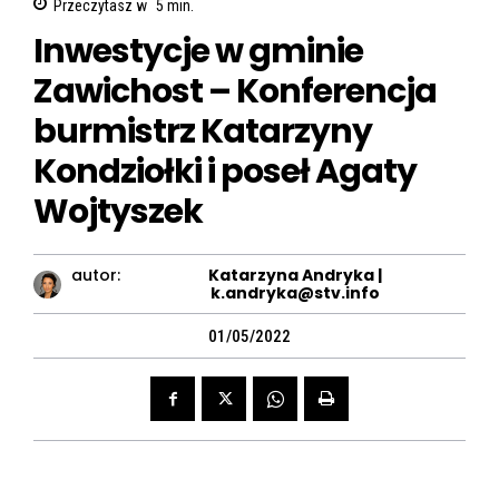
Przeczytasz w
5
min.
Inwestycje w gminie
Zawichost – Konferencja
burmistrz Katarzyny
Kondziołki i poseł Agaty
Wojtyszek
autor:
Katarzyna Andryka |
k.andryka@stv.info
01/05/2022