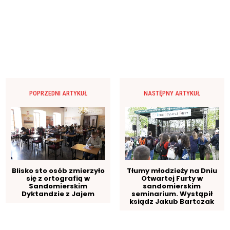
POPRZEDNI ARTYKUŁ
NASTĘPNY ARTYKUŁ
Blisko sto osób zmierzyło
Tłumy młodzieży na Dniu
się z ortografią w
Otwartej Furty w
Sandomierskim
sandomierskim
Dyktandzie z Jajem
seminarium. Wystąpił
ksiądz Jakub Bartczak