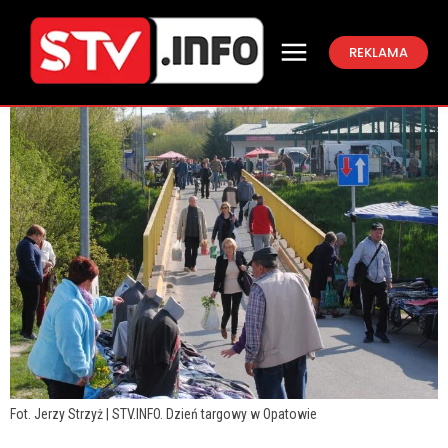
REKLAMA
Fot. Jerzy Strzyż | STV.INFO. Dzień targowy w Opatowie