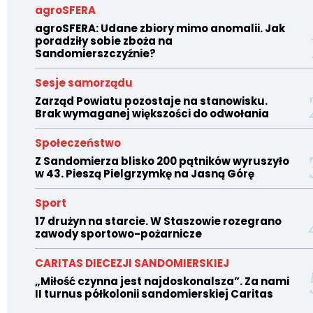
agroSFERA
agroSFERA: Udane zbiory mimo anomalii. Jak
poradziły sobie zboża na
Sandomierszczyźnie?
Sesje samorządu
Zarząd Powiatu pozostaje na stanowisku.
Brak wymaganej większości do odwołania
Społeczeństwo
Z Sandomierza blisko 200 pątników wyruszyło
w 43. Pieszą Pielgrzymkę na Jasną Górę
Sport
17 drużyn na starcie. W Staszowie rozegrano
zawody sportowo-pożarnicze
CARITAS DIECEZJI SANDOMIERSKIEJ
„Miłość czynna jest najdoskonalsza”. Za nami
II turnus półkolonii sandomierskiej Caritas