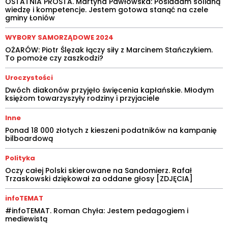
OSTATNIA PROSTA. Martyna Pawłowska: Posiadam solidną
wiedzę i kompetencje. Jestem gotowa stanąć na czele
gminy Łoniów
WYBORY SAMORZĄDOWE 2024
OŻARÓW: Piotr Ślęzak łączy siły z Marcinem Stańczykiem.
To pomoże czy zaszkodzi?
Uroczystości
Dwóch diakonów przyjęło święcenia kapłańskie. Młodym
księżom towarzyszyły rodziny i przyjaciele
Inne
Ponad 18 000 złotych z kieszeni podatników na kampanię
bilboardową
Polityka
Oczy całej Polski skierowane na Sandomierz. Rafał
Trzaskowski dziękował za oddane głosy [ZDJĘCIA]
infoTEMAT
#infoTEMAT. Roman Chyła: Jestem pedagogiem i
mediewistą