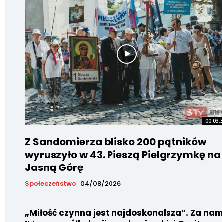
00:03:
Z Sandomierza blisko 200 pątników
wyruszyło w 43. Pieszą Pielgrzymkę na
Jasną Górę
Społeczeństwo
04/08/2026
„Miłość czynna jest najdoskonalsza”. Za nam