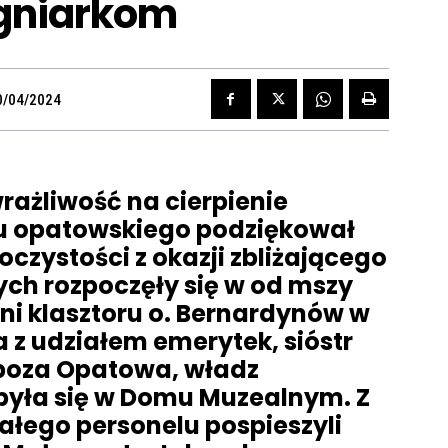
ęgniarkom
0/04/2024
wrażliwość na cierpienie
u opatowskiego podziękował
czystości z okazji zbliżającego
nych rozpoczęły się w od mszy
ni klasztoru o. Bernardynów w
 z udziałem emerytek, sióstr
 poza Opatowa, władz
yła się w Domu Muzealnym. Z
ałego personelu pospieszyli