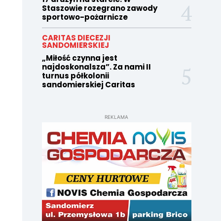
Staszowie rozegrano zawody
sportowo-pożarnicze
CARITAS DIECEZJI
SANDOMIERSKIEJ
„Miłość czynna jest
najdoskonalsza”. Za nami II
turnus półkolonii
sandomierskiej Caritas
REKLAMA