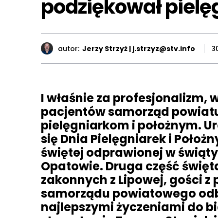
podziękował piel
autor:
Jerzy Strzyż | j.strzyz@stv.info
3
I właśnie za profesjonalizm, 
pacjentów samorząd powiat
pielęgniarkom i położnym. Uro
się Dnia Pielęgniarek i Położ
świętej odprawionej w świąty
Opatowie. Druga część święta
zakonnych z Lipowej, gości z
samorządu powiatowego odb
najlepszymi życzeniami do bi