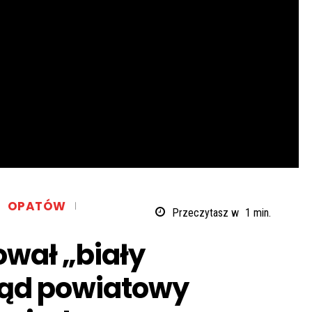
OPATÓW
Przeczytasz w
1
min.
wał „biały
ząd powiatowy