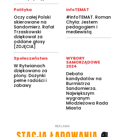
Polityka
infoTEMAT
Oczy całej Polski
#infoTEMAT. Roman
skierowane na
Chyła: Jestem
Sandomierz. Rafał
pedagogiem i
Trzaskowski
mediewistą
dziękował za
oddane głosy
[ZDJĘCIA]
Społeczeństwo
WYBORY
SAMORZĄDOWE
W Rytwianach
2024
dziękowano za
Debata
plony. Dożynki
kandydatów na
pełne radości i
Burmistrza
zabawy
Sandomierza.
Największym
wygranym
Młodzieżowa Rada
Miasta
REKLAMA