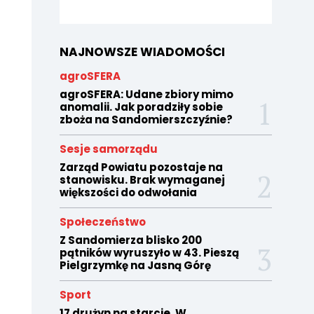
NAJNOWSZE WIADOMOŚCI
agroSFERA
agroSFERA: Udane zbiory mimo
anomalii. Jak poradziły sobie
zboża na Sandomierszczyźnie?
Sesje samorządu
Zarząd Powiatu pozostaje na
stanowisku. Brak wymaganej
większości do odwołania
Społeczeństwo
Z Sandomierza blisko 200
pątników wyruszyło w 43. Pieszą
Pielgrzymkę na Jasną Górę
Sport
17 drużyn na starcie. W