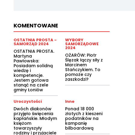
KOMENTOWANE
OSTATNIA PROSTA -
WYBORY
SAMORZĄD 2024
SAMORZĄDOWE
2024
OSTATNIA PROSTA.
OŻARÓW: Piotr
Martyna
Ślęzak łączy siły z
Pawłowska:
Marcinem
Posiadam solidną
Stańczykiem. To
wiedzę i
pomoże czy
kompetencje.
zaszkodzi?
Jestem gotowa
stanąć na czele
gminy Łoniów
Uroczystości
Inne
Dwóch diakonów
Ponad 18 000
przyjęło święcenia
złotych z kieszeni
kapłańskie. Młodym
podatników na
księżom
kampanię
towarzyszyły
bilboardową
rodziny i przyjaciele