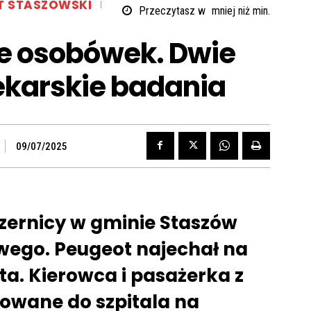
T STASZOWSKI
Przeczytasz w
mniej niż
min.
ie osobówek. Dwie
lekarskie badania
09/07/2025
ernicy w gminie Staszów
wego. Peugeot najechał na
ta. Kierowca i pasażerka z
towane do szpitala na