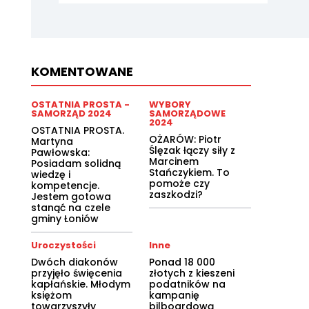
KOMENTOWANE
OSTATNIA PROSTA -
WYBORY
SAMORZĄD 2024
SAMORZĄDOWE
2024
OSTATNIA PROSTA.
OŻARÓW: Piotr
Martyna
Ślęzak łączy siły z
Pawłowska:
Marcinem
Posiadam solidną
Stańczykiem. To
wiedzę i
pomoże czy
kompetencje.
zaszkodzi?
Jestem gotowa
stanąć na czele
gminy Łoniów
Uroczystości
Inne
Dwóch diakonów
Ponad 18 000
przyjęło święcenia
złotych z kieszeni
kapłańskie. Młodym
podatników na
księżom
kampanię
towarzyszyły
bilboardową