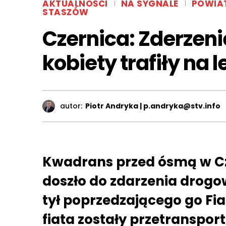
AKTUALNOŚCI
NA SYGNALE
POWIA
STASZÓW
Czernica: Zderzen
kobiety trafiły na 
autor:
Piotr Andryka | p.andryka@stv.info
Kwadrans przed ósmą w Cz
doszło do zdarzenia drogo
tył poprzedzającego go Fia
fiata zostały przetranspor