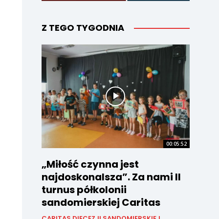
Z TEGO TYGODNIA
00:05:52
„Miłość czynna jest
najdoskonalsza”. Za nami II
turnus półkolonii
sandomierskiej Caritas
CARITAS DIECEZJI SANDOMIERSKIEJ