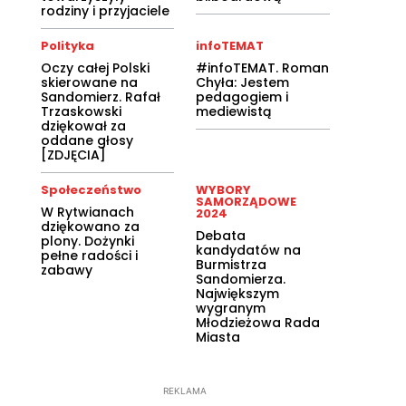
rodziny i przyjaciele
Polityka
infoTEMAT
Oczy całej Polski
#infoTEMAT. Roman
skierowane na
Chyła: Jestem
Sandomierz. Rafał
pedagogiem i
Trzaskowski
mediewistą
dziękował za
oddane głosy
[ZDJĘCIA]
Społeczeństwo
WYBORY
SAMORZĄDOWE
W Rytwianach
2024
dziękowano za
Debata
plony. Dożynki
kandydatów na
pełne radości i
Burmistrza
zabawy
Sandomierza.
Największym
wygranym
Młodzieżowa Rada
Miasta
REKLAMA