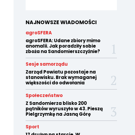
NAJNOWSZE WIADOMOŚCI
agroSFERA
agroSFERA: Udane zbiory mimo
anomalii. Jak poradziły sobie
zboża na Sandomierszczyźnie?
Sesje samorządu
Zarząd Powiatu pozostaje na
stanowisku. Brak wymaganej
większości do odwołania
Społeczeństwo
Z Sandomierza blisko 200
pątników wyruszyło w 43. Pieszą
Pielgrzymkę na Jasną Górę
Sport
17 drużyn na starcie. W