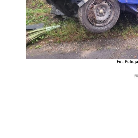
Fot. Policj
R