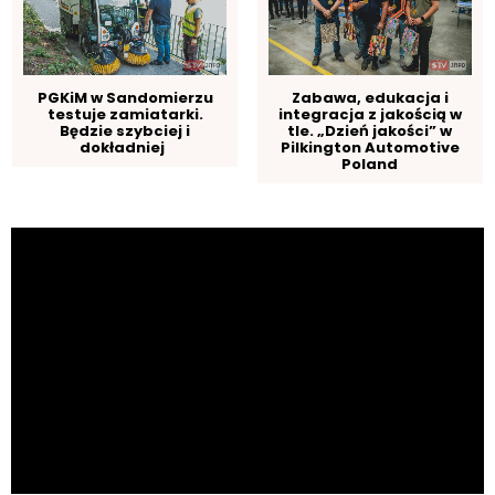
PGKiM w Sandomierzu
Zabawa, edukacja i
testuje zamiatarki.
integracja z jakością w
Będzie szybciej i
tle. „Dzień jakości” w
dokładniej
Pilkington Automotive
Poland