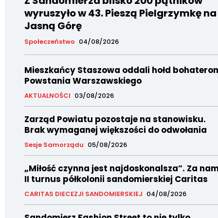
Z Sandomierza blisko 200 pątników
wyruszyło w 43. Pieszą Pielgrzymkę na
Jasną Górę
Społeczeństwo
04/08/2026
Mieszkańcy Staszowa oddali hołd bohatero
Powstania Warszawskiego
AKTUALNOŚCI
03/08/2026
Zarząd Powiatu pozostaje na stanowisku.
Brak wymaganej większości do odwołania
Sesje Samorządu
05/08/2026
„Miłość czynna jest najdoskonalsza”. Za nam
II turnus półkolonii sandomierskiej Caritas
CARITAS DIECEZJI SANDOMIERSKIEJ
04/08/2026
Sandomierz Fashion Street to nie tylko