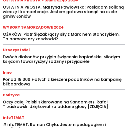
OSTATNIA PROSTA - SAMORZĄD 2024
OSTATNIA PROSTA. Martyna Pawłowska: Posiadam solidną
wiedzę i kompetencje. Jestem gotowa stanąć na czele
gminy Łoniów
WYBORY SAMORZĄDOWE 2024
OŻARÓW: Piotr Ślęzak łączy siły z Marcinem Stańczykiem.
To pomoże czy zaszkodzi?
Uroczystości
Dwóch diakonów przyjęło święcenia kapłańskie. Młodym
księżom towarzyszyły rodziny i przyjaciele
Inne
Ponad 18 000 złotych z kieszeni podatników na kampanię
bilboardową
Polityka
Oczy całej Polski skierowane na Sandomierz. Rafał
Trzaskowski dziękował za oddane głosy [ZDJĘCIA]
infoTEMAT
#infoTEMAT. Roman Chyła: Jestem pedagogiem i