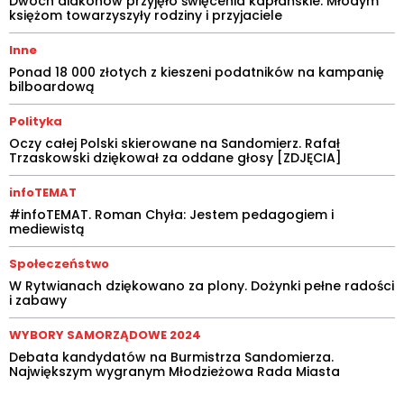
Dwóch diakonów przyjęło święcenia kapłańskie. Młodym
księżom towarzyszyły rodziny i przyjaciele
Inne
Ponad 18 000 złotych z kieszeni podatników na kampanię
bilboardową
Polityka
Oczy całej Polski skierowane na Sandomierz. Rafał
Trzaskowski dziękował za oddane głosy [ZDJĘCIA]
infoTEMAT
#infoTEMAT. Roman Chyła: Jestem pedagogiem i
mediewistą
Społeczeństwo
W Rytwianach dziękowano za plony. Dożynki pełne radości
i zabawy
WYBORY SAMORZĄDOWE 2024
Debata kandydatów na Burmistrza Sandomierza.
Największym wygranym Młodzieżowa Rada Miasta