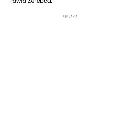
Pawła Żerebca.
REKLAMA