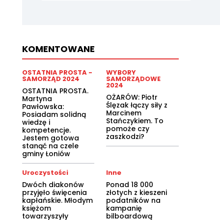
KOMENTOWANE
OSTATNIA PROSTA -
WYBORY
SAMORZĄD 2024
SAMORZĄDOWE
2024
OSTATNIA PROSTA.
OŻARÓW: Piotr
Martyna
Ślęzak łączy siły z
Pawłowska:
Marcinem
Posiadam solidną
Stańczykiem. To
wiedzę i
pomoże czy
kompetencje.
zaszkodzi?
Jestem gotowa
stanąć na czele
gminy Łoniów
Uroczystości
Inne
Dwóch diakonów
Ponad 18 000
przyjęło święcenia
złotych z kieszeni
kapłańskie. Młodym
podatników na
księżom
kampanię
towarzyszyły
bilboardową