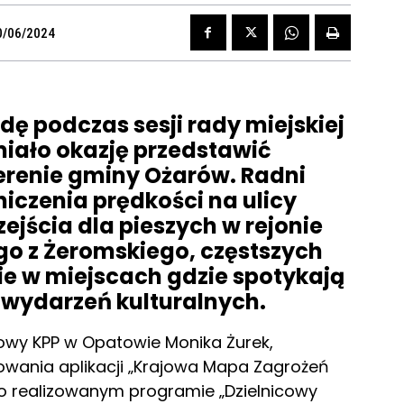
0/06/2024
dę podczas sesji rady miejskiej
iało okazję przedstawić
erenie gminy Ożarów. Radni
niczenia prędkości na ulicy
jścia dla pieszych w rejonie
o z Żeromskiego, częstszych
nie w miejscach gdzie spotykają
 wydarzeń kulturalnych.
owy KPP w Opatowie Monika Żurek,
owania aplikacji „Krajowa Mapa Zagrożeń
o realizowanym programie „Dzielnicowy