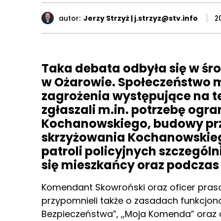
autor:
Jerzy Strzyż | j.strzyz@stv.info
2
Taka debata odbyła się w śro
w Ożarowie. Społeczeństwo m
zagrożenia występujące na t
zgłaszali m.in. potrzebę ogra
Kochanowskiego, budowy prze
skrzyżowania Kochanowskieg
patroli policyjnych szczegól
się mieszkańcy oraz podczas
Komendant Skowroński oraz oficer pras
przypomnieli także o zasadach funkcjon
Bezpieczeństwa”, ,,Moja Komenda” oraz 