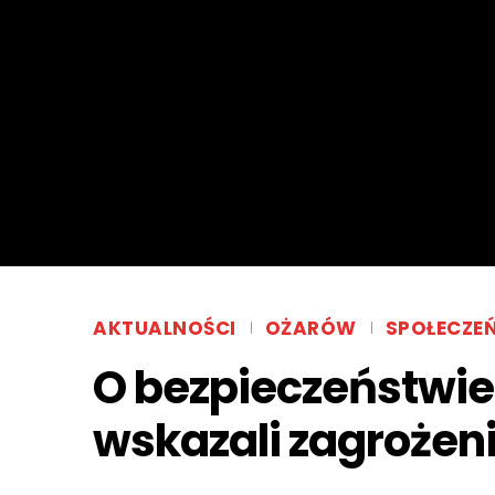
AKTUALNOŚCI
OŻARÓW
SPOŁECZE
O bezpieczeństwie
wskazali zagrożen