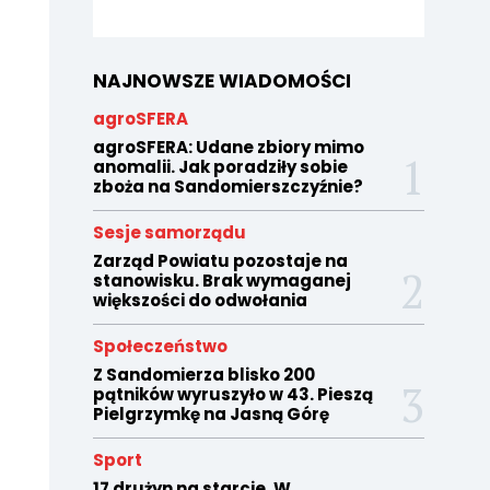
NAJNOWSZE WIADOMOŚCI
agroSFERA
agroSFERA: Udane zbiory mimo
anomalii. Jak poradziły sobie
zboża na Sandomierszczyźnie?
Sesje samorządu
Zarząd Powiatu pozostaje na
stanowisku. Brak wymaganej
większości do odwołania
Społeczeństwo
Z Sandomierza blisko 200
pątników wyruszyło w 43. Pieszą
Pielgrzymkę na Jasną Górę
Sport
17 drużyn na starcie. W