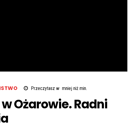
ŃSTWO
Przeczytasz w
mniej niż
min.
 w Ożarowie. Radni
ia