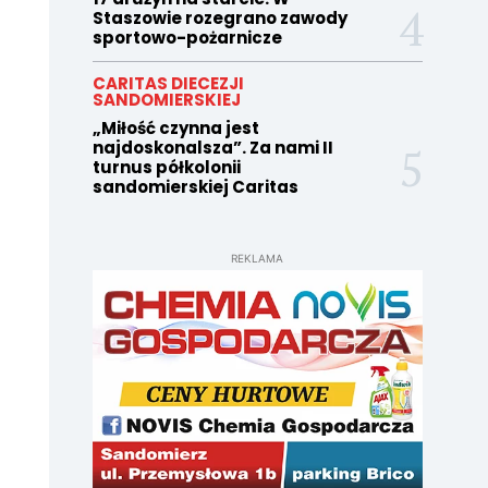
Staszowie rozegrano zawody
sportowo-pożarnicze
CARITAS DIECEZJI
SANDOMIERSKIEJ
„Miłość czynna jest
najdoskonalsza”. Za nami II
turnus półkolonii
sandomierskiej Caritas
REKLAMA