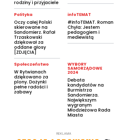
rodziny i przyjaciele
Polityka
infoTEMAT
Oczy całej Polski
#infoTEMAT. Roman
skierowane na
Chyła: Jestem
Sandomierz. Rafał
pedagogiem i
Trzaskowski
mediewistą
dziękował za
oddane głosy
[ZDJĘCIA]
Społeczeństwo
WYBORY
SAMORZĄDOWE
W Rytwianach
2024
dziękowano za
Debata
plony. Dożynki
kandydatów na
pełne radości i
Burmistrza
zabawy
Sandomierza.
Największym
wygranym
Młodzieżowa Rada
Miasta
REKLAMA