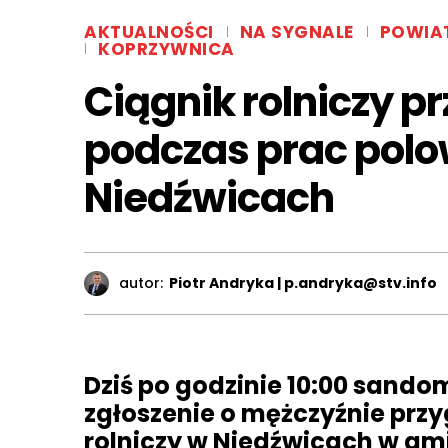
AKTUALNOŚCI
NA SYGNALE
POWIA
KOPRZYWNICA
Ciągnik rolniczy pr
podczas prac pol
Niedźwicach
autor:
Piotr Andryka | p.andryka@stv.info
Dziś po godzinie 10:00 sando
zgłoszenie o mężczyźnie przy
rolniczy w Niedźwicach w gm