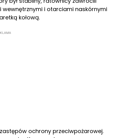
y był stabilny, ratownicy zawrócili
i wewnętrznymi i otarciami naskórnymi
aretką kołową.
EKLAMA
 zastępów ochrony przeciwpożarowej.