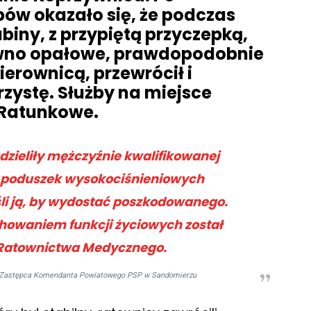
pów okazało się, że podczas
biny, z przypiętą przyczepką,
rewno opałowe, prawdopodobnie
kierownicą, przewrócił i
rzystę. Służby na miejsce
 Ratunkowe.
dzieliły mężczyźnie kwalifikowanej
m poduszek wysokociśnieniowych
li ją, by wydostać poszkodowanego.
howaniem funkcji życiowych został
 Ratownictwa Medycznego.
 – Zastępca Komendanta Powiatowego PSP w Sandomierzu