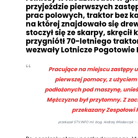
przyjeździe pierwszych zastę
prac polowych, traktor bez ka
na której znajdowało się d
stoczył się ze skarpy, skręcił 
przygniótł 70-letniego trakto
wezwały Lotnicze Pogotowie
Pracujące na miejscu zastępy u
pierwszej pomocy, z użycie
podłożonych pod maszynę, unieś
Mężczyzna był przytomny. Z zac
przekazany Zespołowi
przekazał STV.INFO mł. bryg. Andrzej Włodarczyk