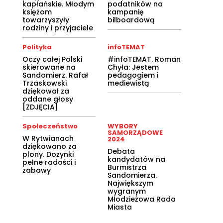
kapłańskie. Młodym
podatników na
księżom
kampanię
towarzyszyły
bilboardową
rodziny i przyjaciele
Polityka
infoTEMAT
Oczy całej Polski
#infoTEMAT. Roman
skierowane na
Chyła: Jestem
Sandomierz. Rafał
pedagogiem i
Trzaskowski
mediewistą
dziękował za
oddane głosy
[ZDJĘCIA]
Społeczeństwo
WYBORY
SAMORZĄDOWE
W Rytwianach
2024
dziękowano za
Debata
plony. Dożynki
kandydatów na
pełne radości i
Burmistrza
zabawy
Sandomierza.
Największym
wygranym
Młodzieżowa Rada
Miasta