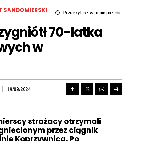
T SANDOMIERSKI
Przeczytasz w
mniej niż
min.
zygniótł 70-latka
owych w
19/08/2024
mierscy strażacy otrzymali
gniecionym przez ciągnik
inie Koprzywnica. Po