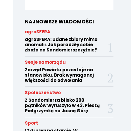
NAJNOWSZE WIADOMOŚCI
agroSFERA
agroSFERA: Udane zbiory mimo
anomalii. Jak poradziły sobie
zboża na Sandomierszczyźnie?
Sesje samorządu
Zarząd Powiatu pozostaje na
stanowisku. Brak wymaganej
większości do odwołania
Społeczeństwo
Z Sandomierza blisko 200
pątników wyruszyło w 43. Pieszą
Pielgrzymkę na Jasną Górę
Sport
17 drużyn na starcie. W