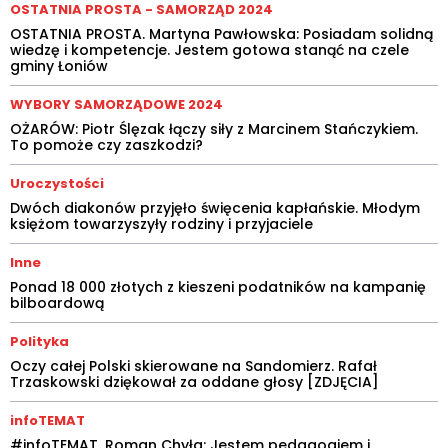
OSTATNIA PROSTA - SAMORZĄD 2024
OSTATNIA PROSTA. Martyna Pawłowska: Posiadam solidną
wiedzę i kompetencje. Jestem gotowa stanąć na czele
gminy Łoniów
WYBORY SAMORZĄDOWE 2024
OŻARÓW: Piotr Ślęzak łączy siły z Marcinem Stańczykiem.
To pomoże czy zaszkodzi?
Uroczystości
Dwóch diakonów przyjęło święcenia kapłańskie. Młodym
księżom towarzyszyły rodziny i przyjaciele
Inne
Ponad 18 000 złotych z kieszeni podatników na kampanię
bilboardową
Polityka
Oczy całej Polski skierowane na Sandomierz. Rafał
Trzaskowski dziękował za oddane głosy [ZDJĘCIA]
infoTEMAT
#infoTEMAT. Roman Chyła: Jestem pedagogiem i