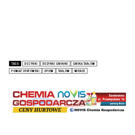
TAGS
DOZYNKI
DOŻYNKI GMINNE
GMINA TARŁÓW
POWIAT OPATOWSKI
ŚPIEW
TARŁÓW
WIEŃCE