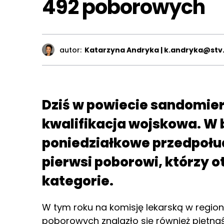
492 poborowych
autor:
Katarzyna Andryka | k.andryka@stv.
Dziś w powiecie sandomier
kwalifikacja wojskowa. W b
poniedziałkowe przedpołudn
pierwsi poborowi, którzy o
kategorie.
W tym roku na komisję lekarską w regio
poborowych znalazło się również piętnaś