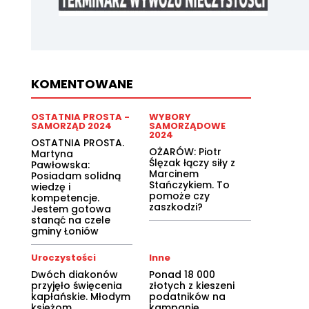
KOMENTOWANE
OSTATNIA PROSTA -
WYBORY
SAMORZĄD 2024
SAMORZĄDOWE
2024
OSTATNIA PROSTA.
OŻARÓW: Piotr
Martyna
Ślęzak łączy siły z
Pawłowska:
Marcinem
Posiadam solidną
Stańczykiem. To
wiedzę i
pomoże czy
kompetencje.
zaszkodzi?
Jestem gotowa
stanąć na czele
gminy Łoniów
Uroczystości
Inne
Dwóch diakonów
Ponad 18 000
przyjęło święcenia
złotych z kieszeni
kapłańskie. Młodym
podatników na
księżom
kampanię