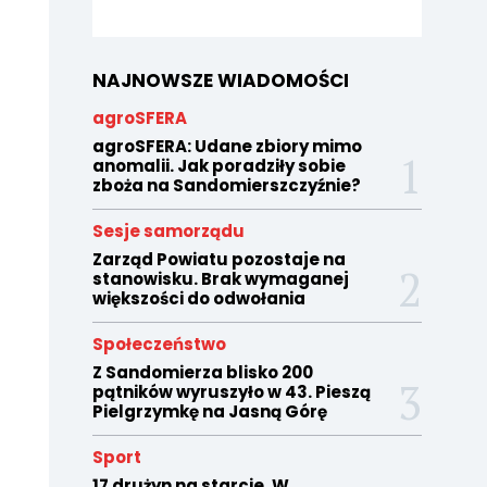
NAJNOWSZE WIADOMOŚCI
agroSFERA
agroSFERA: Udane zbiory mimo
anomalii. Jak poradziły sobie
zboża na Sandomierszczyźnie?
Sesje samorządu
Zarząd Powiatu pozostaje na
stanowisku. Brak wymaganej
większości do odwołania
Społeczeństwo
Z Sandomierza blisko 200
pątników wyruszyło w 43. Pieszą
Pielgrzymkę na Jasną Górę
Sport
17 drużyn na starcie. W