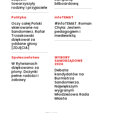
towarzyszyły
bilboardową
rodziny i przyjaciele
Polityka
infoTEMAT
Oczy całej Polski
#infoTEMAT. Roman
skierowane na
Chyła: Jestem
Sandomierz. Rafał
pedagogiem i
Trzaskowski
mediewistą
dziękował za
oddane głosy
[ZDJĘCIA]
Społeczeństwo
WYBORY
SAMORZĄDOWE
W Rytwianach
2024
dziękowano za
Debata
plony. Dożynki
kandydatów na
pełne radości i
Burmistrza
zabawy
Sandomierza.
Największym
wygranym
Młodzieżowa Rada
Miasta