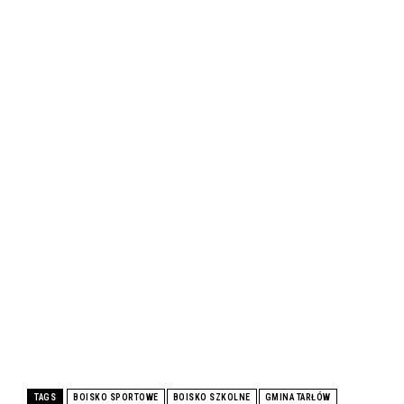
TAGS
BOISKO SPORTOWE
BOISKO SZKOLNE
GMINA TARŁÓW