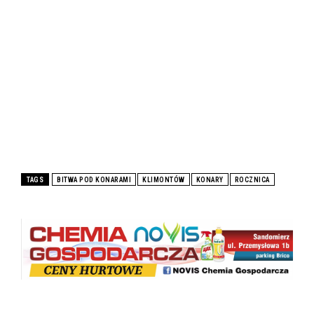
TAGS
BITWA POD KONARAMI
KLIMONTÓW
KONARY
ROCZNICA