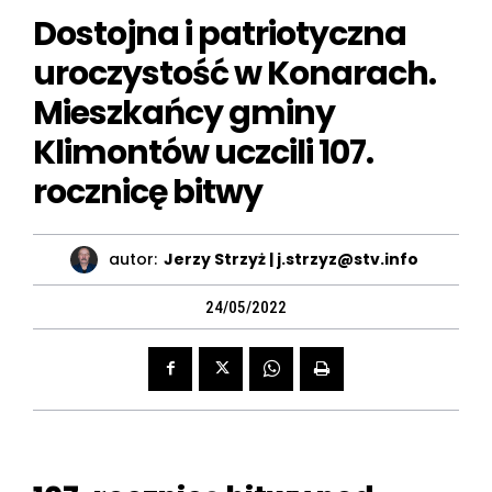
Dostojna i patriotyczna
uroczystość w Konarach.
Mieszkańcy gminy
Klimontów uczcili 107.
rocznicę bitwy
autor:
Jerzy Strzyż | j.strzyz@stv.info
24/05/2022