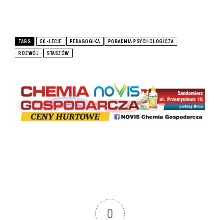
TAGS
50 -LECIE
PEDAGOGIKA
PORADNIA PSYCHOLOGICZA
ROZWÓJ
STASZÓW
0