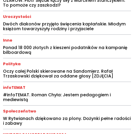
OŻARÓW: Piotr Ślęzak łączy siły z Marcinem Stańczykiem.
To pomoże czy zaszkodzi?
Uroczystości
Dwóch diakonów przyjęło święcenia kapłańskie. Młodym
księżom towarzyszyły rodziny i przyjaciele
Inne
Ponad 18 000 złotych z kieszeni podatników na kampanię
bilboardową
Polityka
Oczy całej Polski skierowane na Sandomierz. Rafał
Trzaskowski dziękował za oddane głosy [ZDJĘCIA]
infoTEMAT
#infoTEMAT. Roman Chyła: Jestem pedagogiem i
mediewistą
Społeczeństwo
W Rytwianach dziękowano za plony. Dożynki pełne radości
i zabawy