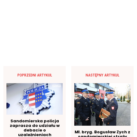
POPRZEDNI ARTYKUŁ
NASTĘPNY ARTYKUŁ
Sandomierska policja
zaprasza do udziału w
debacie o
Mł. bryg. Bogusław Zych z
uzależnieniach
sandomierskiej straży