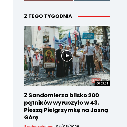
Z TEGO TYGODNIA
00:03:31
Z Sandomierza blisko 200
pątników wyruszyło w 43.
Pieszą Pielgrzymkę na Jasną
Górę
Społeczeństwo
04/08/2026