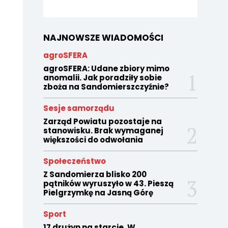
NAJNOWSZE WIADOMOŚCI
agroSFERA
agroSFERA: Udane zbiory mimo
anomalii. Jak poradziły sobie
zboża na Sandomierszczyźnie?
Sesje samorządu
Zarząd Powiatu pozostaje na
stanowisku. Brak wymaganej
większości do odwołania
Społeczeństwo
Z Sandomierza blisko 200
pątników wyruszyło w 43. Pieszą
Pielgrzymkę na Jasną Górę
Sport
17 drużyn na starcie. W