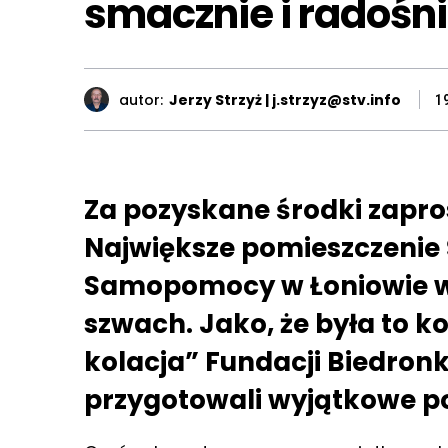
smacznie i radośn
autor:
Jerzy Strzyż | j.strzyz@stv.info
1
Za pozyskane środki zapro
Największe pomieszczeni
Samopomocy w Łoniowie w
szwach. Jako, że była to 
kolacja” Fundacji Biedronk
przygotowali wyjątkowe p