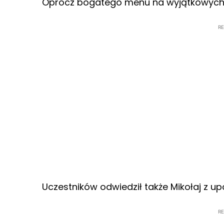
Oprócz bogatego menu na wyjątkowych g
R
Uczestników odwiedził także Mikołaj z u
R