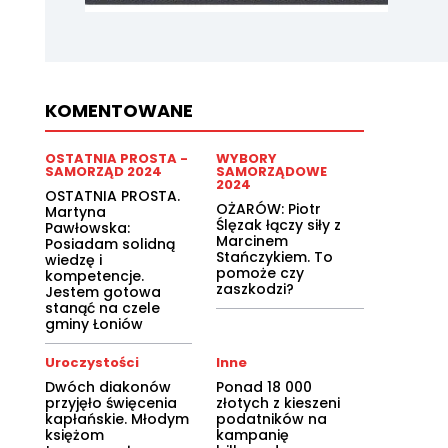
KOMENTOWANE
OSTATNIA PROSTA -
WYBORY
SAMORZĄD 2024
SAMORZĄDOWE
2024
OSTATNIA PROSTA.
OŻARÓW: Piotr
Martyna
Ślęzak łączy siły z
Pawłowska:
Marcinem
Posiadam solidną
Stańczykiem. To
wiedzę i
pomoże czy
kompetencje.
zaszkodzi?
Jestem gotowa
stanąć na czele
gminy Łoniów
Uroczystości
Inne
Dwóch diakonów
Ponad 18 000
przyjęło święcenia
złotych z kieszeni
kapłańskie. Młodym
podatników na
księżom
kampanię