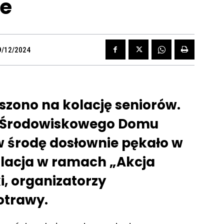
ie
9/12/2024
szono na kolację seniorów.
e Środowiskowego Domu
 środę dosłownie pękało w
kolacja w ramach „Akcja
i, organizatorzy
otrawy.