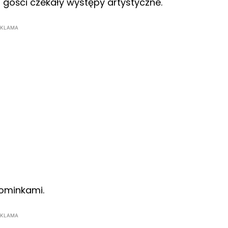
ości czekały występy artystyczne.
EKLAMA
pominkami.
EKLAMA