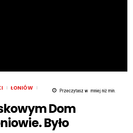
I
ŁONIÓW
Przeczytasz w
mniej niż
min.
wiskowym Dom
iowie. Było