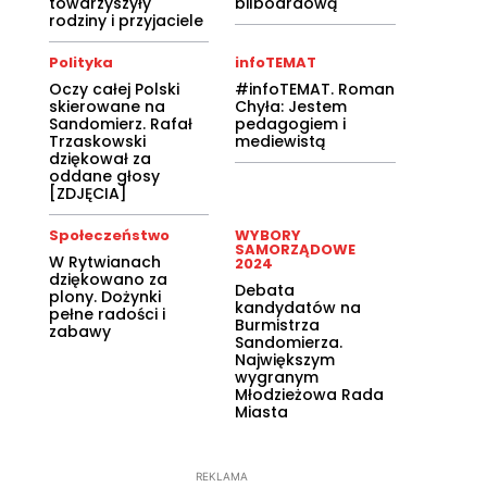
towarzyszyły
bilboardową
rodziny i przyjaciele
Polityka
infoTEMAT
Oczy całej Polski
#infoTEMAT. Roman
skierowane na
Chyła: Jestem
Sandomierz. Rafał
pedagogiem i
Trzaskowski
mediewistą
dziękował za
oddane głosy
[ZDJĘCIA]
Społeczeństwo
WYBORY
SAMORZĄDOWE
W Rytwianach
2024
dziękowano za
Debata
plony. Dożynki
kandydatów na
pełne radości i
Burmistrza
zabawy
Sandomierza.
Największym
wygranym
Młodzieżowa Rada
Miasta
REKLAMA