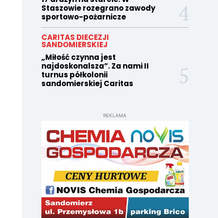
Staszowie rozegrano zawody
sportowo-pożarnicze
CARITAS DIECEZJI
SANDOMIERSKIEJ
„Miłość czynna jest
najdoskonalsza”. Za nami II
turnus półkolonii
sandomierskiej Caritas
REKLAMA