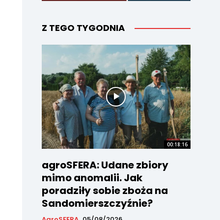
Z TEGO TYGODNIA
00:18:16
agroSFERA: Udane zbiory
mimo anomalii. Jak
poradziły sobie zboża na
Sandomierszczyźnie?
AgroSFERA
05/08/2026