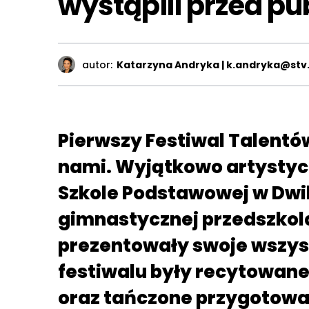
wystąpili przed pu
autor:
Katarzyna Andryka | k.andryka@stv.
Pierwszy Festiwal Talentó
nami. Wyjątkowo artystyczn
Szkole Podstawowej w Dwik
gimnastycznej przedszkola
prezentowały swoje wszyst
festiwalu były recytowane
oraz tańczone przygotow