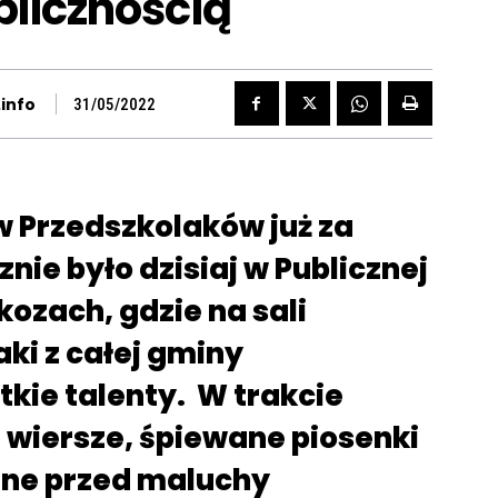
blicznością
info
31/05/2022
w Przedszkolaków już za
ie było dzisiaj w Publicznej
ozach, gdzie na sali
ki z całej gminy
kie talenty. W trakcie
 wiersze, śpiewane piosenki
ane przed maluchy