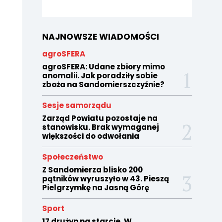
NAJNOWSZE WIADOMOŚCI
agroSFERA
agroSFERA: Udane zbiory mimo
anomalii. Jak poradziły sobie
zboża na Sandomierszczyźnie?
Sesje samorządu
Zarząd Powiatu pozostaje na
stanowisku. Brak wymaganej
większości do odwołania
Społeczeństwo
Z Sandomierza blisko 200
pątników wyruszyło w 43. Pieszą
Pielgrzymkę na Jasną Górę
Sport
17 drużyn na starcie. W