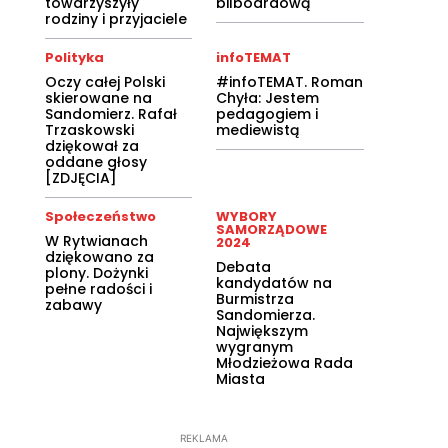
towarzyszyły
bilboardową
rodziny i przyjaciele
Polityka
infoTEMAT
Oczy całej Polski
#infoTEMAT. Roman
skierowane na
Chyła: Jestem
Sandomierz. Rafał
pedagogiem i
Trzaskowski
mediewistą
dziękował za
oddane głosy
[ZDJĘCIA]
Społeczeństwo
WYBORY
SAMORZĄDOWE
W Rytwianach
2024
dziękowano za
Debata
plony. Dożynki
kandydatów na
pełne radości i
Burmistrza
zabawy
Sandomierza.
Największym
wygranym
Młodzieżowa Rada
Miasta
REKLAMA