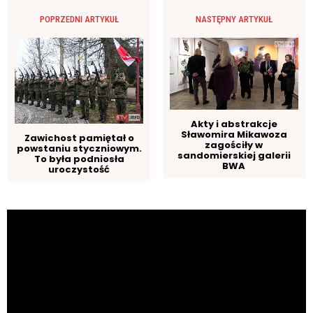
POPRZEDNI ARTYKUŁ
NASTĘPNY ARTYKUŁ
Akty i abstrakcje
Sławomira Mikawoza
Zawichost pamiętał o
zagościły w
powstaniu styczniowym.
sandomierskiej galerii
To była podniosła
BWA
uroczystość