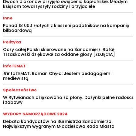
Dwóch diakonów przyjęło święcenia kapłańskie. Młodym
księżom towarzyszyły rodziny i przyjaciele
Inne
Ponad 18 000 złotych z kieszeni podatników na kampanię
bilboardową
Polityka
Oczy całej Polski skierowane na Sandomierz. Rafał
Trzaskowski dziękował za oddane głosy [ZDJĘCIA]
infoTEMAT
#infoTEMAT. Roman Chyła: Jestem pedagogiem i
mediewistą
Społeczeństwo
W Rytwianach dziękowano za plony. Dożynki pełne radości
i zabawy
WYBORY SAMORZĄDOWE 2024
Debata kandydatów na Burmistrza Sandomierza.
Największym wygranym Młodzieżowa Rada Miasta