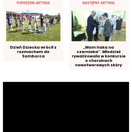
POPRZEDNI ARTYKUŁ
NASTĘPNY ARTYKUŁ
Dzień Dziecka wrócił z
„Mam haka na
rozmachem do
czerniaka”. Młodzież
Samborca
rywalizowała w konkursie
o chorobach
nowotworowych skóry