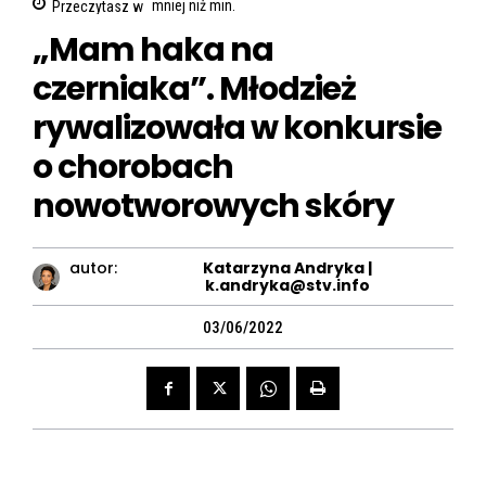
Przeczytasz w
mniej niż
min.
„Mam haka na
czerniaka”. Młodzież
rywalizowała w konkursie
o chorobach
nowotworowych skóry
autor:
Katarzyna Andryka |
k.andryka@stv.info
03/06/2022