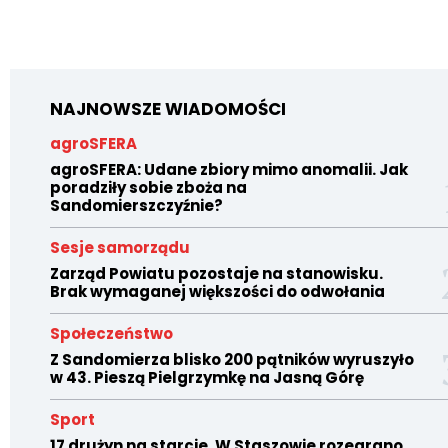
NAJNOWSZE WIADOMOŚCI
agroSFERA
agroSFERA: Udane zbiory mimo anomalii. Jak
poradziły sobie zboża na
Sandomierszczyźnie?
Sesje samorządu
Zarząd Powiatu pozostaje na stanowisku.
Brak wymaganej większości do odwołania
Społeczeństwo
Z Sandomierza blisko 200 pątników wyruszyło
w 43. Pieszą Pielgrzymkę na Jasną Górę
Sport
17 drużyn na starcie. W Staszowie rozegrano