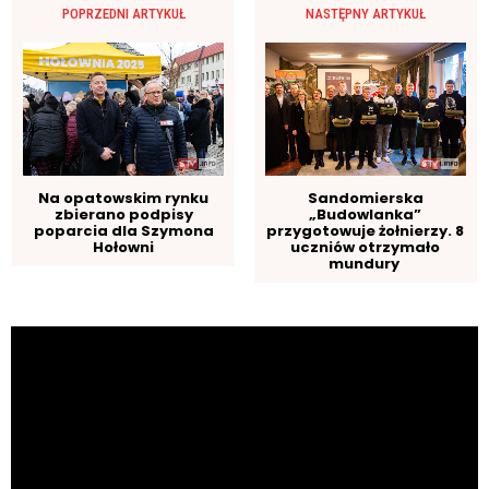
POPRZEDNI ARTYKUŁ
NASTĘPNY ARTYKUŁ
Na opatowskim rynku
Sandomierska
zbierano podpisy
„Budowlanka”
poparcia dla Szymona
przygotowuje żołnierzy. 8
Hołowni
uczniów otrzymało
mundury