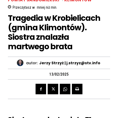
Przeczytasz w
mniej niż
min.
Tragedia w Krobielicach
(gmina Klimontów).
Siostra znalazła
martwego brata
autor:
Jerzy Strzyż | j.strzyz@stv.info
13/02/2025