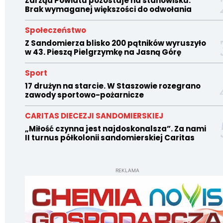
Zarząd Powiatu pozostaje na stanowisku.
Brak wymaganej większości do odwołania
Społeczeństwo
Z Sandomierza blisko 200 pątników wyruszyło
w 43. Pieszą Pielgrzymkę na Jasną Górę
Sport
17 drużyn na starcie. W Staszowie rozegrano
zawody sportowo-pożarnicze
CARITAS DIECEZJI SANDOMIERSKIEJ
„Miłość czynna jest najdoskonalsza”. Za nami
II turnus półkolonii sandomierskiej Caritas
REKLAMA