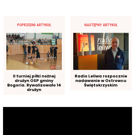
POPRZEDNI ARTYKUŁ
NASTĘPNY ARTYKUŁ
II turniej piłki nożnej
Radio Leliwa rozpocznie
drużyn OSP gminy
nadawanie w Ostrowcu
Bogoria. Rywalizowało 14
Świętokrzyskim
drużyn