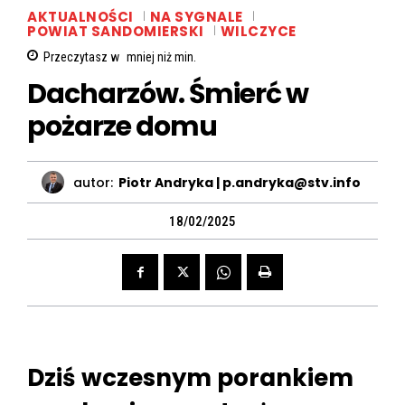
AKTUALNOŚCI
NA SYGNALE
POWIAT SANDOMIERSKI
WILCZYCE
Przeczytasz w
mniej niż
min.
Dacharzów. Śmierć w
pożarze domu
autor:
Piotr Andryka | p.andryka@stv.info
18/02/2025
Dziś wczesnym porankiem