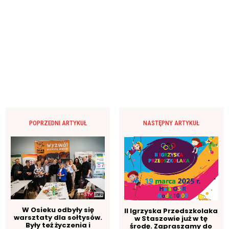
POPRZEDNI ARTYKUŁ
NASTĘPNY ARTYKUŁ
W Osieku odbyły się
II Igrzyska Przedszkolaka
warsztaty dla sołtysów.
w Staszowie już w tę
Były też życzenia i
środę. Zapraszamy do